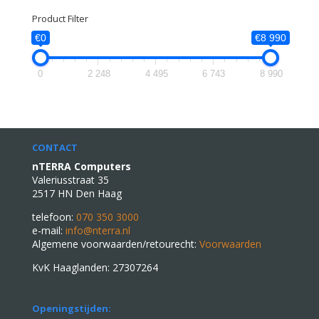
Product Filter
€0
€8 990
0
2 248
4 495
6 743
8 990
CONTACT
nTERRA Computers
Valeriusstraat 35
2517 HN Den Haag
telefoon:
070 350 3000
e-mail:
info@nterra.nl
Algemene voorwaarden/retourecht:
Voorwaarden
KvK Haaglanden: 27307264
Openingstijden: