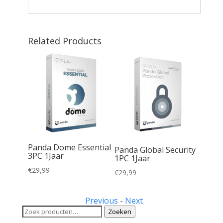
Related Products
amily
Panda Dome Essential
Panda Global Security
3PC 1Jaar
1PC 1Jaar
€
29,99
€
29,99
Previous
-
Next
Zoeken
Zoeken
naar: