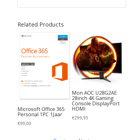
Related Products
uxe 3
Mon AOC U28G2AE
r
28inch 4K Gaming
Console DisplayPort
HDMI
Microsoft Office 365
Personal 1PC 1Jaar
€
299,95
€
99,00