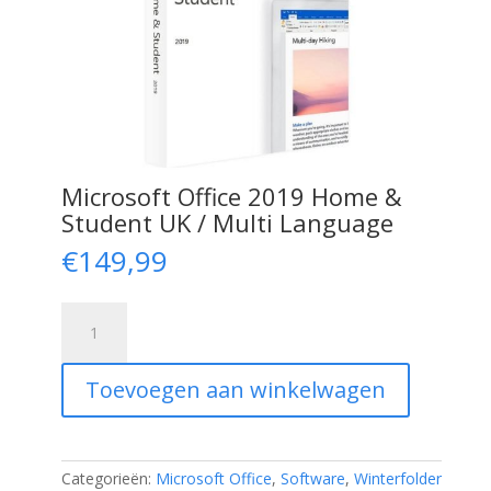
Microsoft Office 2019 Home &
Student UK / Multi Language
€
149,99
Microsoft
Office
2019
Home
Toevoegen aan winkelwagen
&
Student
UK
/
Multi
Categorieën:
Microsoft Office
,
Software
,
Winterfolder