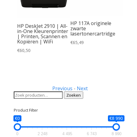
HP 117A originele
HP DeskJet 2910 | All-
zwarte
in-One Kleurenprinter
lasertonercartridge
| Printen, Scannen en
Kopiëren | WiFi
€
65,49
€
60,50
inele
ele
Previous
-
Next
Zoeken
Zoeken
naar:
Product Filter
€0
€8 990
0
2 248
4 495
6 743
8 990