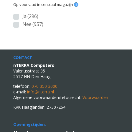
Op voorraad in centraal magazijn
Ja
(296)
Nee
(957)
CONTACT
nTERRA Computers
Valeriusstraat 35
2517 HN Den Haag
telefoon:
070 350 3000
e-mail:
info@nterra.nl
Algemene voorwaarden/retourecht:
Voorwaarden
KvK Haaglanden: 27307264
Openingstijden: