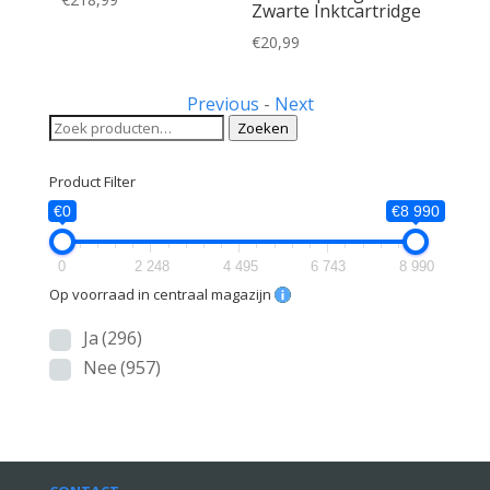
Zwarte Inktcartridge
€
20,99
Previous
-
Next
Zoeken
Zoeken
naar:
Product Filter
€0
€8 990
0
2 248
4 495
6 743
8 990
Op voorraad in centraal magazijn
Ja
(296)
Nee
(957)