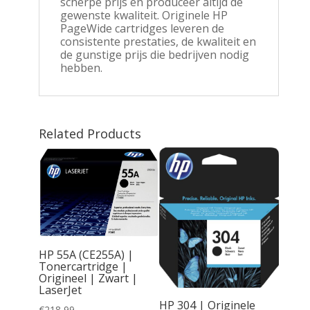
scherpe prijs en produceer altijd de
gewenste kwaliteit. Originele HP
PageWide cartridges leveren de
consistente prestaties, de kwaliteit en
de gunstige prijs die bedrijven nodig
hebben.
Related Products
HP 55A (CE255A) |
Tonercartridge |
 | All-
Origineel | Zwart |
printer
LaserJet
nen en
HP 304 | Originele
€
218,99