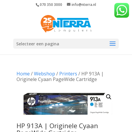
070 350 3000
info@nterra.nl
Selecteer een pagina
Home
/
Webshop
/
Printers
/ HP 913A |
Originele Cyaan PageWide Cartridge
HP 913A | Originele Cyaan