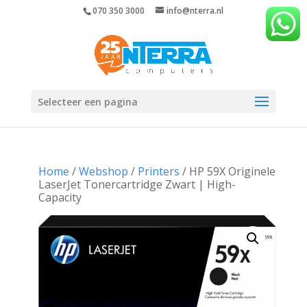
070 350 3000
info@nterra.nl
Selecteer een pagina
Home
/
Webshop
/
Printers
/ HP 59X Originele
LaserJet Tonercartridge Zwart | High-
Capacity