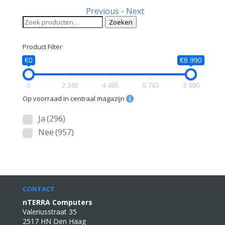
Previous
-
Next
Zoeken
Zoeken
naar:
Product Filter
€0
€8 990
0
2 248
4 495
6 743
8 990
Op voorraad in centraal magazijn
Ja
(296)
Nee
(957)
CONTACT
nTERRA Computers
Valeriusstraat 35
2517 HN Den Haag