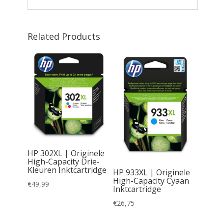
Related Products
HP 302XL | Originele
inele
High-Capacity Drie-
ridge
Kleuren Inktcartridge
HP 933XL | Originele
High-Capacity Cyaan
€
49,99
Inktcartridge
€
26,75