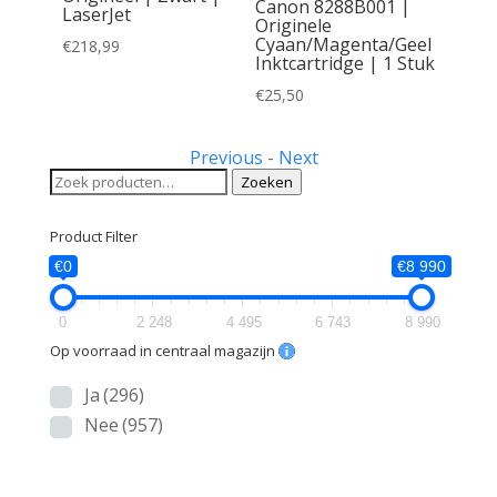
Canon 8288B001 |
LaserJet
inele
Originele
Zwarte
Cyaan/Magenta/Geel
€
218,99
Inktcartridge | 1 Stuk
€
25,50
Previous
-
Next
Zoeken
Zoeken
naar:
Product Filter
€0
€8 990
0
2 248
4 495
6 743
8 990
Op voorraad in centraal magazijn
Ja
(296)
Nee
(957)