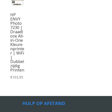
HP
ENVY
Photo
7230 |
Draadl
oze All-
in-One
Kleure
nprinte
r | WiFi
|
Dubbel
zijdig
Printen
€
103,95
HULP OP AFSTAND