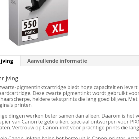
ijving
Aanvullende informatie
rijving
warte-pigmentinktcartridge biedt hoge capaciteit en levert 
aardcartridge. Deze zwarte pigmentinkt wordt gebruikt voo
 haarscherpe, heldere tekstprints die lang goed blijven. Met 
ina’s printen.
ge dingen werken beter samen dan alleen. Daarom is het ve
apier van Canon te gebruiken, speciaal ontworpen voor PIXM
taten. Vertrouw op Canon-inkt voor prachtige prints die la
ele Canon-inkten halen het beste uit je Canon-printer, waar