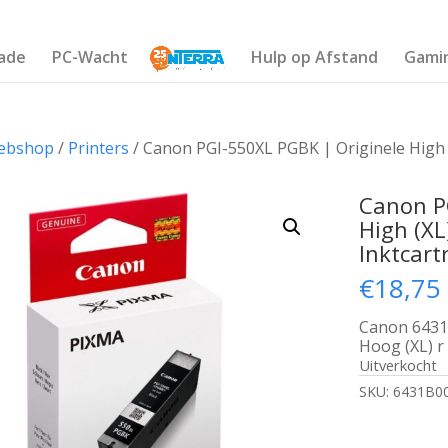
ade
PC-Wacht
Hulp op Afstand
Gami
ebshop
/
Printers
/ Canon PGI-550XL PGBK | Originele High 
Canon P
High (X
Inktcart
€
18,75
Canon 6431B
Hoog (XL) r
Uitverkocht
SKU:
6431B0