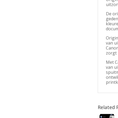
uitzon
De or
geden
kleure
docume
Origi
van ui
Canon
zorgt 
Met C
van u
spuitm
ontwi
printk
Related 