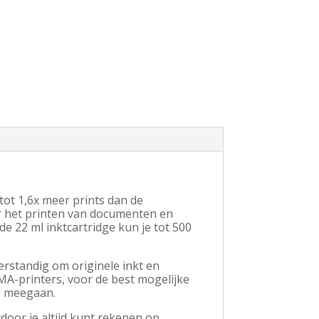
tot 1,6x meer prints dan de
r het printen van documenten en
de 22 ml inktcartridge kun je tot 500
rstandig om originele inkt en
A-printers, voor de best mogelijke
ng meegaan.
door je altijd kunt rekenen op