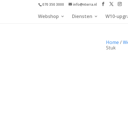
070 350 3000
info@nterra.nl
Webshop
Diensten
W10-upgr
Home
/
W
Stuk