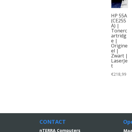
HP 55A
(CE255
A) |
Tonerc
artridg
e |
Origine
el |
Zwart |
LaserJe
t
€
218,99
CONTACT
Ope
nTERRA Computers
M