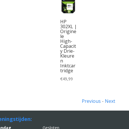
HP
302XL |
Origine
le
High-
Capacit
y Drie-
Kleure
n
Inktcar
tridge
€
49,99
Previous
-
Next
ningstijden:
aandag
Gesloten