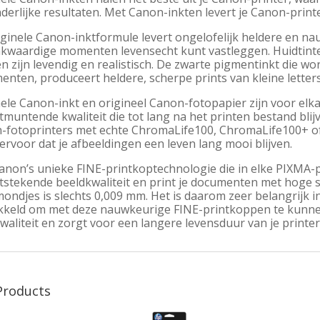
derlijke resultaten. Met Canon-inkten levert je Canon-print
iginele Canon-inktformule levert ongelofelijk heldere en n
kwaardige momenten levensecht kunt vastleggen. Huidtinten
n zijn levendig en realistisch. De zwarte pigmentinkt die wo
nten, produceert heldere, scherpe prints van kleine letters
nele Canon-inkt en origineel Canon-fotopapier zijn voor elk
tmuntende kwaliteit die tot lang na het printen bestand bli
-fotoprinters met echte ChromaLife100, ChromaLife100+ o
ervoor dat je afbeeldingen een leven lang mooi blijven.
anon’s unieke FINE-printkoptechnologie die in elke PIXMA-p
itstekende beeldkwaliteit en print je documenten met hoge s
ondjes is slechts 0,009 mm. Het is daarom zeer belangrijk in
kkeld om met deze nauwkeurige FINE-printkoppen te kunnen
waliteit en zorgt voor een langere levensduur van je printer
Products