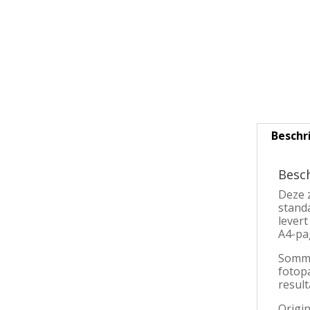
Beschr
Besch
Deze z
stand
levert
A4-pag
Sommi
fotop
resul
Origin