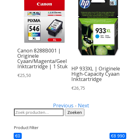
Canon 8288B001 |
Originele
inele
Cyaan/Magenta/Geel
ridge
Inktcartridge | 1 Stuk
HP 933XL | Originele
High-Capacity Cyaan
€
25,50
Inktcartridge
€
26,75
Previous
-
Next
Zoeken
Zoeken
naar:
Product Filter
€0
€8 990