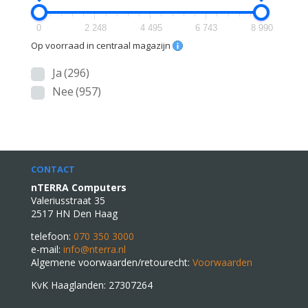
0
2 248
4 495
6 743
8 990
Op voorraad in centraal magazijn
Ja
(296)
Nee
(957)
CONTACT
nTERRA Computers
Valeriusstraat 35
2517 HN Den Haag
telefoon:
070 350 3000
e-mail:
info@nterra.nl
Algemene voorwaarden/retourecht:
Voorwaarden
KvK Haaglanden: 27307264