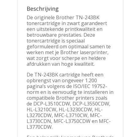
Beschrijving
De originele Brother TN-243BK
tonercartridge in zwart garandeert
een uitstekende printkwaliteit en
betrouwbare prestaties. Deze
tonercartridge is speciaal
geformuleerd om optimaal samen te
werken met je Brother laserprinter,
wat zorgt voor scherpe en heldere
afdrukken van hoge kwaliteit.
De TN-243BK cartridge heeft een
opbrengst van ongeveer 1.200
pagina’s volgens de ISO/IEC 19752-
norm en is eenvoudig te installeren in
compatibele Brother printers zoals
de DCP-L3510CDW, DCP-L3550CDW,
HL-L3210CW, HL-L3230CDW, HL-
L3270CDW, MFC-L3710CW, MFC-
L3730CDN, MFC-L3750CDW en MFC-
L3770CDW.