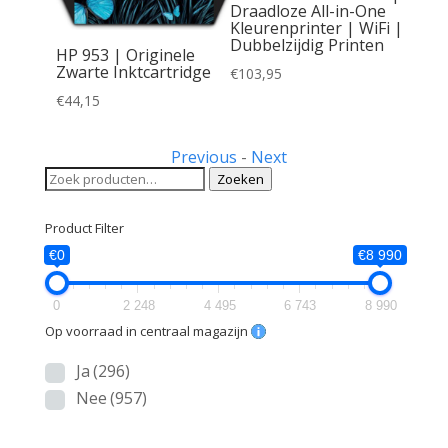
Draadloze All-in-One
Kleurenprinter | WiFi |
Dubbelzijdig Printen
/Geel
HP 953 | Originele
1 Stuk
Zwarte Inktcartridge
€
103,95
€
44,15
Previous
-
Next
Zoeken
Zoeken
naar:
Product Filter
€0
€8 990
0
2 248
4 495
6 743
8 990
Op voorraad in centraal magazijn
Ja
(296)
Nee
(957)