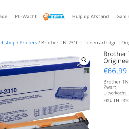
ade
PC-Wacht
Hulp op Afstand
Gami
ebshop
/
Printers
/ Brother TN-2310 | Tonercartridge | Orig
Brother 
Originee
€
66,99
Brother TN-
Zwart
Uitverkocht
SKU:
TN-231