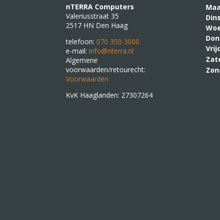
nTERRA Computers
M
Valeriusstraat 35
Din
2517 HN Den Haag
Woe
Don
telefoon:
070 350 3000
Vri
e-mail:
info@nterra.nl
Zat
Algemene
voorwaarden/retourecht:
Zon
Voorwaarden
KvK Haaglanden: 27307264