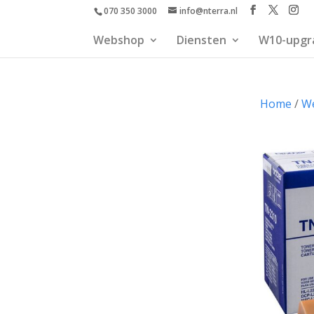
070 350 3000
info@nterra.nl
Webshop
Diensten
W10-upgr
Home
/
W