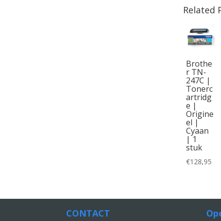
Related 
Brothe
r TN-
247C |
Tonerc
artridg
e |
Origine
el |
Cyaan
| 1
stuk
€
128,95
CONTACT
Ope