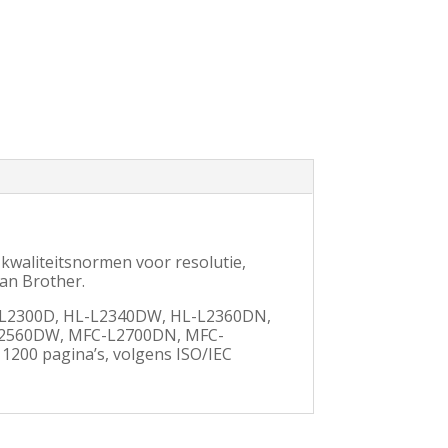
kwaliteitsnormen voor resolutie,
van Brother.
HL-L2300D, HL-L2340DW, HL-L2360DN,
2560DW, MFC-L2700DN, MFC-
200 pagina’s, volgens ISO/IEC