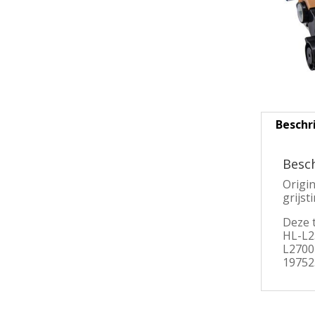
Beschr
Besch
Origi
grijst
Deze 
HL-L2
L2700
19752