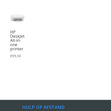
HP
DeskJet
All-in-
one
printer
€
99,00
HULP OP AFSTAND