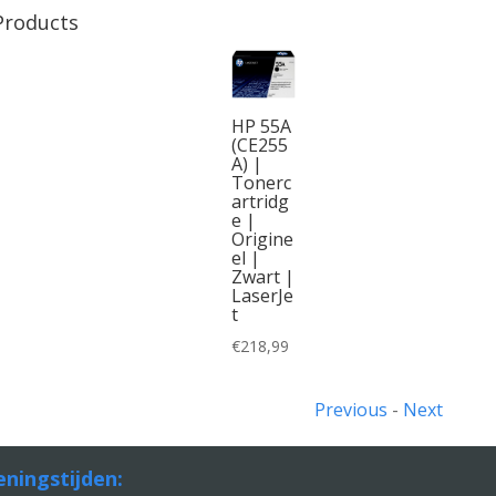
Products
HP 55A
(CE255
A) |
Tonerc
artridg
e |
Origine
el |
Zwart |
LaserJe
t
€
218,99
Previous
-
Next
ningstijden: