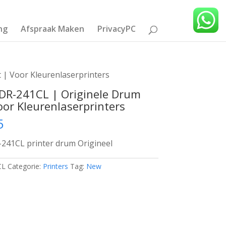
ng
Afspraak Maken
PrivacyPC
 | Voor Kleurenlaserprinters
 DR-241CL | Originele Drum
oor Kleurenlaserprinters
5
241CL printer drum Origineel
CL
Categorie:
Printers
Tag:
New