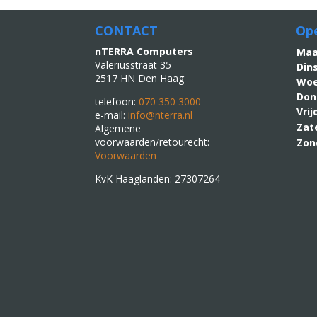
CONTACT
Ope
nTERRA Computers
M
Valeriusstraat 35
Din
2517 HN Den Haag
Woe
Don
telefoon:
070 350 3000
Vri
e-mail:
info@nterra.nl
Zat
Algemene
voorwaarden/retourecht:
Zon
Voorwaarden
KvK Haaglanden: 27307264