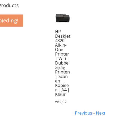
Products
ieding!
HP
DeskJet
4320
All-in-
One
Printer
spronkelijke
| Wifi |
js
idige
Dubbel
s:
js
zijdig
Printen
99,00.
| Scan
69,00.
en
Kopiee
r | A4 |
Kleur
€
62,92
Previous
-
Next