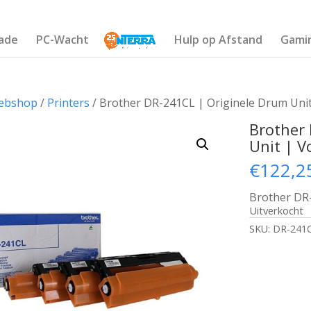
ade
PC-Wacht
Hulp op Afstand
Gami
ebshop
/
Printers
/ Brother DR-241CL | Originele Drum Unit
Brother
Unit | V
€
122,2
Brother DR-
Uitverkocht
SKU:
DR-241