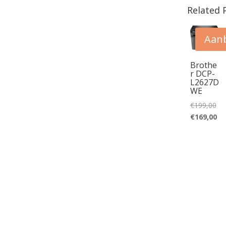
Related 
Aanb
Brothe
r DCP-
L2627D
WE
Oor
€
199,00
pri
Hu
€
169,00
wa
pri
€1
is:
€1