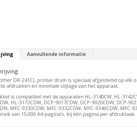
ijving
Aanvullende informatie
rijving
other DR-241CL printer drum is speciaal afgestemd op elk 
te afdrukken en minimale slijtage van het apparaat.
akket is compatibel met de apparaten HL-3140CW, HL-314
DW, HL-3172CDW, DCP-9017CDW, DCP-9020CDW, DCP-902
DN, MFC-9330CDW, MFC-9332CDW, MFC-9340CDW, MFC-934
reik van 15.000 A4-pagina’s, bij één pagina per afdruktaak.