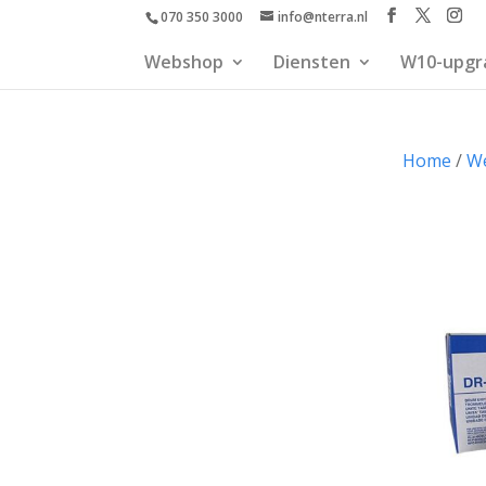
070 350 3000
info@nterra.nl
Webshop
Diensten
W10-upgr
Home
/
W