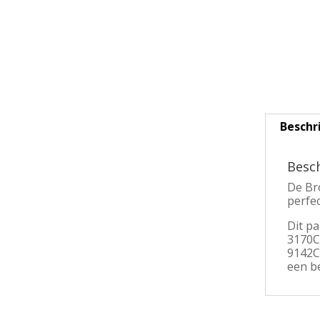
Beschr
Besch
De Br
perfec
Dit p
3170C
9142C
een be