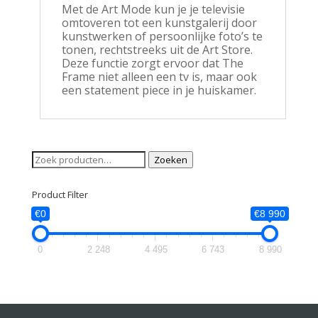
Met de Art Mode kun je je televisie
omtoveren tot een kunstgalerij door
kunstwerken of persoonlijke foto’s te
tonen, rechtstreeks uit de Art Store.
Deze functie zorgt ervoor dat The
Frame niet alleen een tv is, maar ook
een statement piece in je huiskamer.
Zoeken
Zoeken
naar:
Product Filter
€0
€8 990
0
2 248
4 495
6 743
8 990