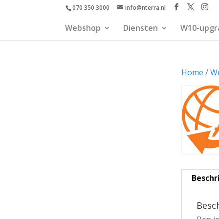
070 350 3000
info@nterra.nl
Webshop
Diensten
W10-upgr
Home
/
W
Beschr
Besch