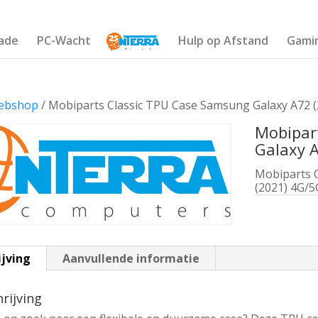
ade
PC-Wacht
Hulp op Afstand
Gami
ebshop
/ Mobiparts Classic TPU Case Samsung Galaxy A72 
Mobipar
Galaxy 
Mobiparts 
(2021) 4G/5
ijving
Aanvullende informatie
rijving