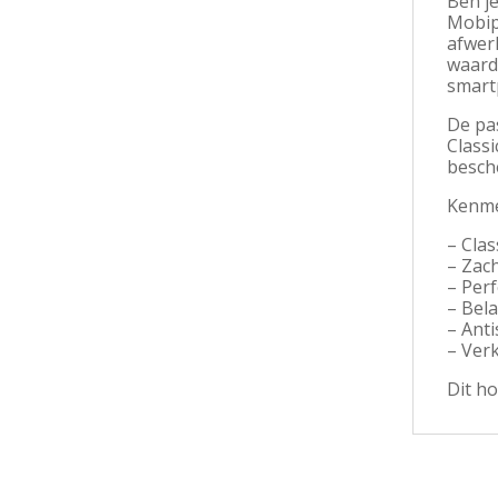
Ben je
Mobipa
afwerk
waardo
smart
De pas
Classi
besch
Kenme
– Clas
– Zac
– Per
– Bel
– Anti
– Ver
Dit ho