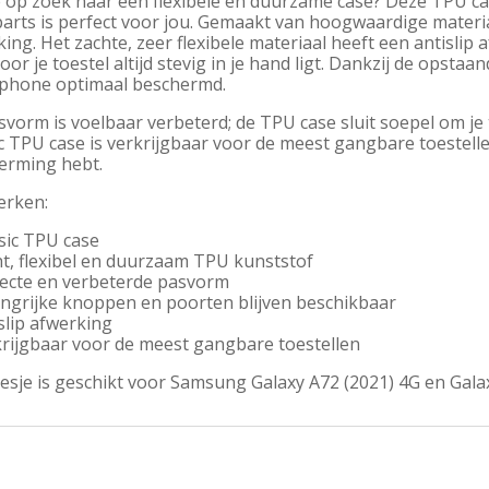
 op zoek naar een flexibele en duurzame case? Deze TPU case
rts is perfect voor jou. Gemaakt van hoogwaardige materiale
ing. Het zachte, zeer flexibele materiaal heeft een antislip
or je toestel altijd stevig in je hand ligt. Dankzij de opstaa
phone optimaal beschermd.
vorm is voelbaar verbeterd; de TPU case sluit soepel om je to
c TPU case is verkrijgbaar voor de meest gangbare toestellen,
erming hebt.
rken:
sic TPU case
ht, flexibel en duurzaam TPU kunststof
fecte en verbeterde pasvorm
angrijke knoppen en poorten blijven beschikbaar
slip afwerking
krijgbaar voor de meest gangbare toestellen
esje is geschikt voor Samsung Galaxy A72 (2021) 4G en Gala