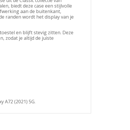
 uit de Classic collectie van
n, biedt deze case een stijlvolle
 afwerking aan de buitenkant,
nde randen wordt het display van je
estel en blijft stevig zitten. Deze
 zodat je altijd de juiste
xy A72 (2021) 5G.