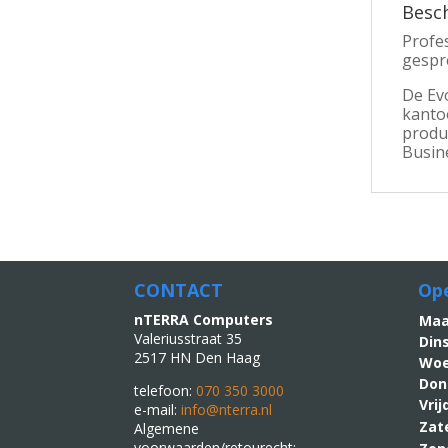
Besch
Profes
gespr
De Evo
kanto
produc
Busine
CONTACT
Ope
nTERRA Computers
M
Valeriusstraat 35
Din
2517 HN Den Haag
Woe
Don
telefoon:
070 350 3000
Vri
e-mail:
info@nterra.nl
Zat
Algemene
voorwaarden/retourecht: