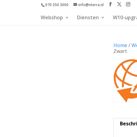
070 350 3000
info@nterra.nl
Webshop
Diensten
W10-upgr
Home
/
W
Zwart
Beschr