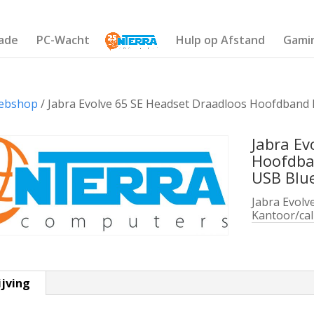
ade
PC-Wacht
Hulp op Afstand
Gami
ebshop
/ Jabra Evolve 65 SE Headset Draadloos Hoofdband 
Jabra Ev
Hoofdban
USB Blu
Jabra Evol
Kantoor/cal
ijving