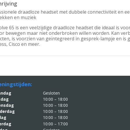
rijving
sionele draadloze headset met dubbele connectiviteit en ee
ekken en muziek
lve 65 is een veelzijdige draadloze headset die ideaal is voo
or bewegen maar niet onderbroken willen worden. Kan ver
ten, is voorzien van geïntegreerd in gesprek-lampje en is g
ss, Cisco en meer.
ningstijden:
aandag
Gesloten
sdag
10:00 – 18:00
nsdag
10:00 – 18:00
derdag
10:00 – 18:00
jdag
10:00 – 18:00
erdag
10:00 – 17:00