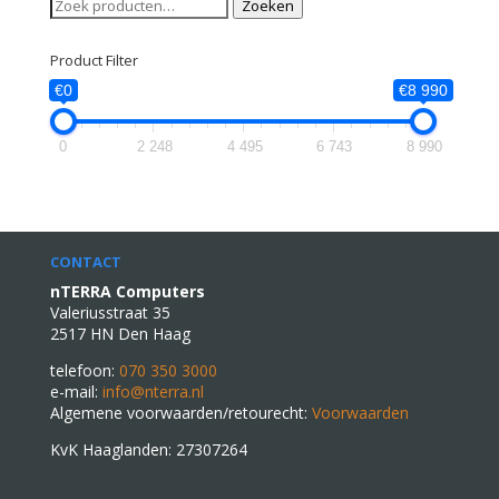
Zoeken
Zoeken
naar:
Product Filter
€0
€8 990
0
2 248
4 495
6 743
8 990
CONTACT
nTERRA Computers
Valeriusstraat 35
2517 HN Den Haag
telefoon:
070 350 3000
e-mail:
info@nterra.nl
Algemene voorwaarden/retourecht:
Voorwaarden
KvK Haaglanden: 27307264