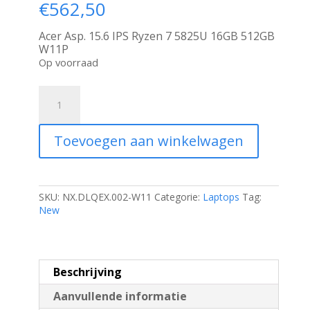
€
562,50
Acer Asp. 15.6 IPS Ryzen 7 5825U 16GB 512GB
W11P
Op voorraad
Acer
Aspire
Lite
15
Toevoegen aan winkelwagen
|
15.6''
Full
HD
IPS
SKU:
NX.DLQEX.002-W11
Categorie:
Laptops
Tag:
|
New
AMD
Ryzen
7
5825U
Beschrijving
|
16GB
Aanvullende informatie
RAM