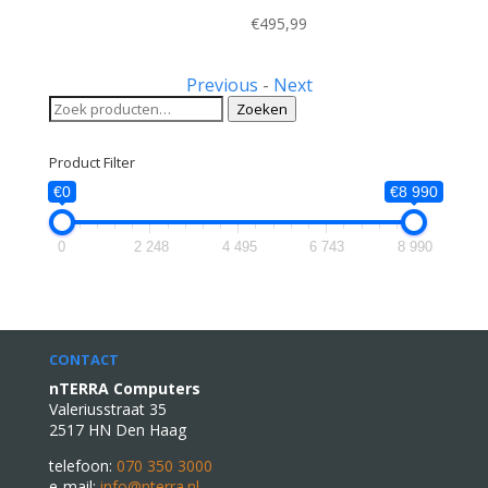
€399,00.
€269,00.
€
495,99
Previous
-
Next
Zoeken
Zoeken
naar:
Product Filter
€0
€8 990
0
2 248
4 495
6 743
8 990
CONTACT
nTERRA Computers
Valeriusstraat 35
2517 HN Den Haag
telefoon:
070 350 3000
e-mail:
info@nterra.nl