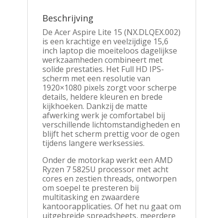
|
512GB
Beschrijving
SSD
|
De Acer Aspire Lite 15 (NX.DLQEX.002)
W11
is een krachtige en veelzijdige 15,6
Pro
inch laptop die moeiteloos dagelijkse
aantal
werkzaamheden combineert met
solide prestaties. Het Full HD IPS-
scherm met een resolutie van
1920×1080 pixels zorgt voor scherpe
details, heldere kleuren en brede
kijkhoeken. Dankzij de matte
afwerking werk je comfortabel bij
verschillende lichtomstandigheden en
blijft het scherm prettig voor de ogen
tijdens langere werksessies.
Onder de motorkap werkt een AMD
Ryzen 7 5825U processor met acht
cores en zestien threads, ontworpen
om soepel te presteren bij
multitasking en zwaardere
kantoorapplicaties. Of het nu gaat om
uitgebreide spreadsheets, meerdere