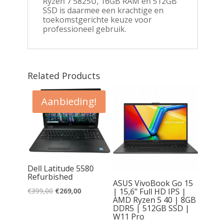
Ryzen 7 5825U, 16GB RAM en 512GB
SSD is daarmee een krachtige en
toekomstgerichte keuze voor
professioneel gebruik.
Related Products
Aanbieding!
w |
Dell Latitude 5580
 | Intel
Refurbished
5H |
ASUS VivoBook Go 15
12GB
Oorspronkelijke
Huidige
| 15,6” Full HD IPS |
€
399,00
€
269,00
AMD Ryzen 5 40 | 8GB
prijs
prijs
DDR5 | 512GB SSD |
was:
is:
W11 Pro