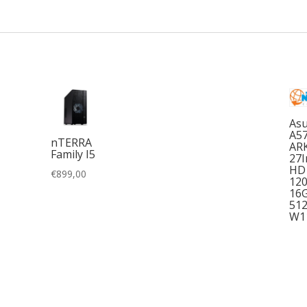
Asu
A5
nTERRA
AR
Family I5
27I
HD 
€
899,00
12
16
51
W1