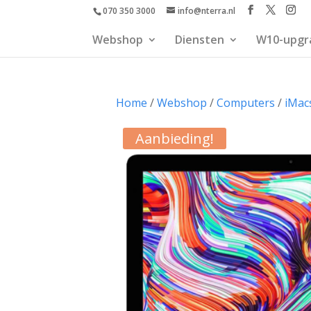
070 350 3000
info@nterra.nl
Webshop
Diensten
W10-upgr
Home
/
Webshop
/
Computers
/
iMac
Aanbieding!