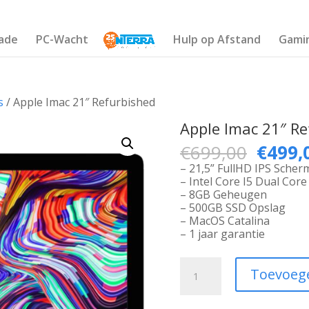
ade
PC-Wacht
Hulp op Afstand
Gami
s
/ Apple Imac 21″ Refurbished
Apple Imac 21″ Re
Oorspr
€
699,00
€
499,
prijs
– 21,5” FullHD IPS Scher
was:
– Intel Core I5 Dual Cor
€699,
– 8GB Geheugen
– 500GB SSD Opslag
– MacOS Catalina
– 1 jaar garantie
Apple
Toevoeg
Imac
21"
Refurbished