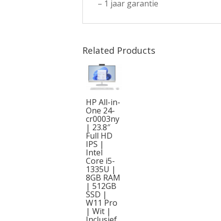
– 1 jaar garantie
Related Products
HP All-in-
One 24-
cr0003ny
| 23.8″
Full HD
IPS |
Intel
Core i5-
1335U |
8GB RAM
| 512GB
SSD |
W11 Pro
| Wit |
Inclusief