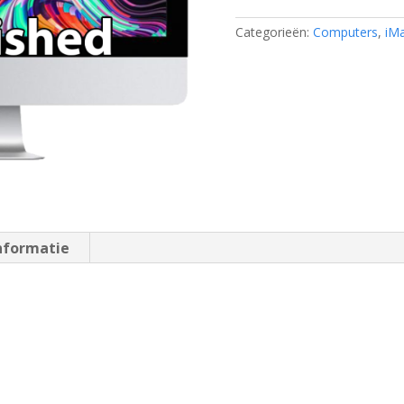
aantal
Categorieën:
Computers
,
iM
nformatie