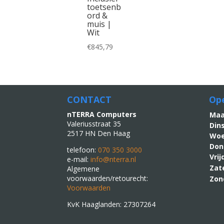
toetsenb
ord &
muis |
Wit
€
845,79
CONTACT
Ope
nTERRA Computers
M
Valeriusstraat 35
Din
2517 HN Den Haag
Woe
Don
telefoon:
070 350 3000
Vri
e-mail:
info@nterra.nl
Zat
Algemene
voorwaarden/retourecht:
Zon
Voorwaarden
KvK Haaglanden: 27307264