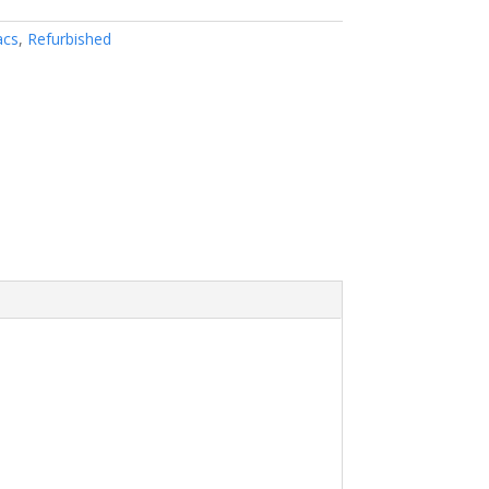
acs
,
Refurbished