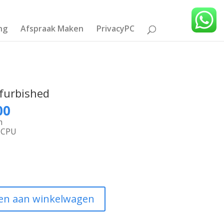
ng
Afspraak Maken
PrivacyPC
furbished
onkelijke
Huidige
00
prijs
m
is:
e CPU
00.
€499,00.
en aan winkelwagen