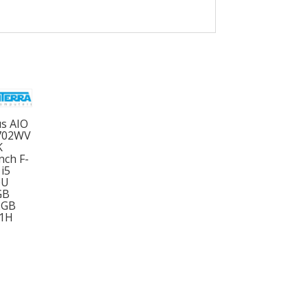
s AIO
702WV
K
nch F-
i5
0U
GB
2GB
1H