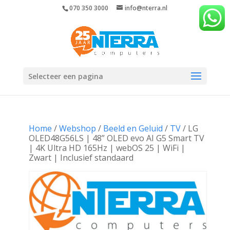
070 350 3000
info@nterra.nl
Selecteer een pagina
Home
/
Webshop
/
Beeld en Geluid
/
TV
/ LG
OLED48G56LS | 48” OLED evo AI G5 Smart TV
| 4K Ultra HD 165Hz | webOS 25 | WiFi |
Zwart | Inclusief standaard