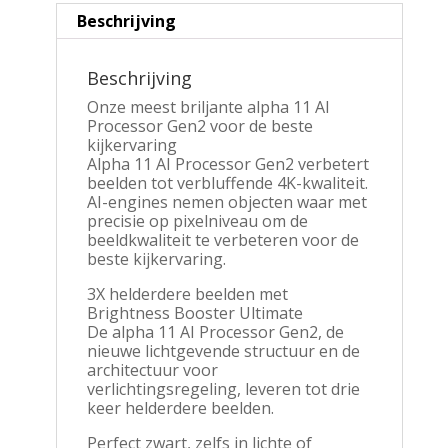
Ultra
Beschrijving
HD
165Hz
|
Beschrijving
webOS
25
Onze meest briljante alpha 11 AI
|
Processor Gen2 voor de beste
WiFi
kijkervaring
|
Alpha 11 AI Processor Gen2 verbetert
Zwart
beelden tot verbluffende 4K-kwaliteit.
|
AI-engines nemen objecten waar met
Inclusief
precisie op pixelniveau om de
standaard
beeldkwaliteit te verbeteren voor de
aantal
beste kijkervaring.
3X helderdere beelden met
Brightness Booster Ultimate
De alpha 11 AI Processor Gen2, de
nieuwe lichtgevende structuur en de
architectuur voor
verlichtingsregeling, leveren tot drie
keer helderdere beelden.
Perfect zwart, zelfs in lichte of