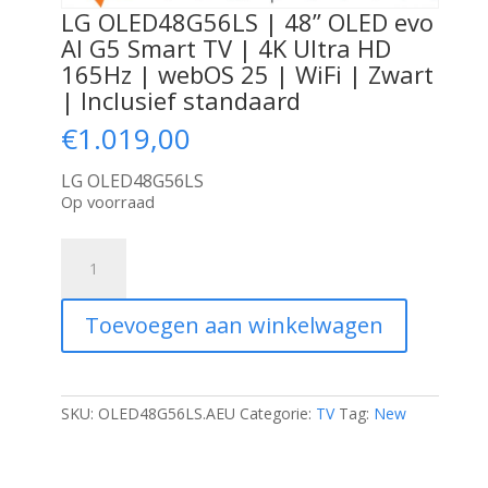
LG OLED48G56LS | 48” OLED evo
AI G5 Smart TV | 4K Ultra HD
165Hz | webOS 25 | WiFi | Zwart
| Inclusief standaard
€
1.019,00
LG OLED48G56LS
Op voorraad
LG
OLED48G56LS
|
48''
Toevoegen aan winkelwagen
OLED
evo
AI
G5
Smart
SKU:
OLED48G56LS.AEU
Categorie:
TV
Tag:
New
TV
|
4K