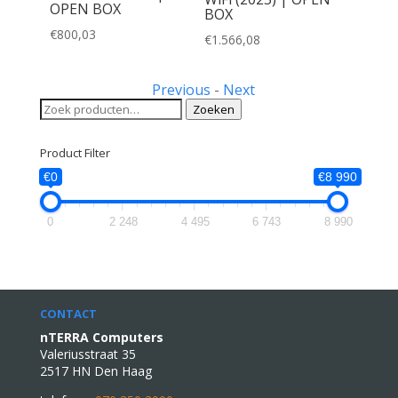
OPEN BOX
BOX
€
800,03
€
1.566,08
Previous
-
Next
Zoeken
Zoeken
naar:
Product Filter
€0
€8 990
0
2 248
4 495
6 743
8 990
CONTACT
nTERRA Computers
Valeriusstraat 35
2517 HN Den Haag