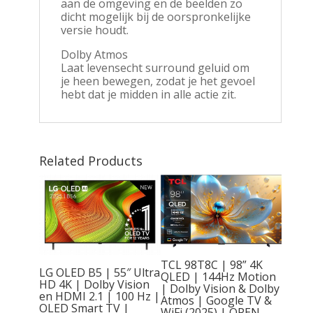
aan de omgeving en de beelden zo
dicht mogelijk bij de oorspronkelijke
versie houdt.
Dolby Atmos
Laat levensecht surround geluid om
je heen bewegen, zodat je het gevoel
hebt dat je midden in alle actie zit.
Related Products
TCL 98T8C | 98” 4K
 | 65″
LG OLED B5 | 55″ Ultra
QLED | 144Hz Motion
TV |
HD 4K | Dolby Vision
| Dolby Vision & Dolby
Vision
en HDMI 2.1 | 100 Hz |
Atmos | Google TV &
OLED Smart TV |
WiFi (2025) | OPEN