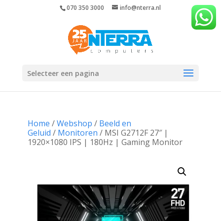
070 350 3000
info@nterra.nl
Selecteer een pagina
Home
/
Webshop
/
Beeld en
Geluid
/
Monitoren
/ MSI G2712F 27″ |
1920×1080 IPS | 180Hz | Gaming Monitor