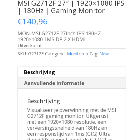
MSI G2712F 27″ | 1920×1080 IPS
| 180Hz | Gaming Monitor
€
140,96
MON MSI G2712F 27Inch IPS 180HZ
1920×1080 1MS DP 2 X HDMI
Uitverkocht
SKU:
G2712F
Categorie:
Monitoren
Tag:
New
Beschrijving
Aanvullende informatie
Beschrijving
Visualiseer je overwinning met de MSI
G2712F gaming monitor. Uitgerust
met een 1920×1080 resolutie, een
verversingssnelheid van 180Hz en
een responstijd van 1ms (GtG) Ultra
Rapid IPS-paneel, geeft de G2712F je