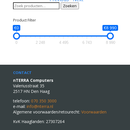
Zoeken
Zoeken
naar:
Product Filter
€0
€8 990
0
2 248
4 495
6 743
8 990
CONTACT
nTERRA Computers
Valeriusstraat 35
2517 HN Den Haag
telefoon:
070 350 3000
e-mail:
info@nterra.nl
Algemene voorwaarden/retourecht:
Voorwaarden
KvK Haaglanden: 27307264