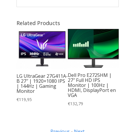
Related Products
Dell Pro E2725HM |
LG UltraGear 27G411A-
27″ Full HD IPS
B 27″ | 1920×1080 IPS
3,8″ |
Monitor | 100Hz |
| 144Hz | Gaming
 HD VA
HDMI, DisplayPort en
Monitor
-zijdig
VGA
ker-Free
€
119,95
t |
€
132,79
NEWED
Previous
-
Next