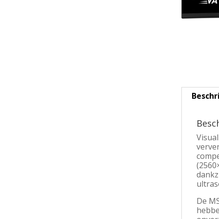
Beschr
Besch
Visua
verver
compe
(2560
dankz
ultra
De MS
hebbe