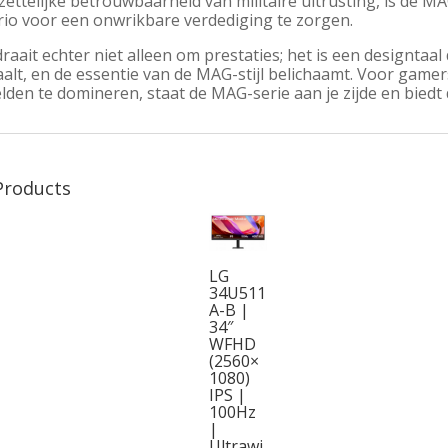
zettelijke betrouwbaarheid van militaire uitrusting, is de 
rio voor een onwrikbare verdediging te zorgen.
aait echter niet alleen om prestaties; het is een designtaal
aalt, en de essentie van de MAG-stijl belichaamt. Voor gamer
lden te domineren, staat de MAG-serie aan je zijde en biedt 
Products
LG
34U511
A-B |
34″
WFHD
(2560×
1080)
IPS |
100Hz
|
Ultrawi