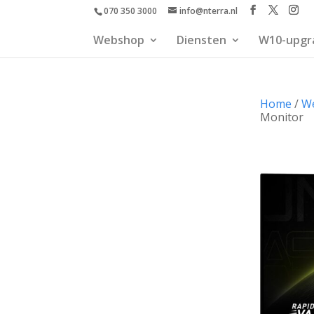
070 350 3000
info@nterra.nl
Webshop
Diensten
W10-upgr
Home
/
W
Monitor