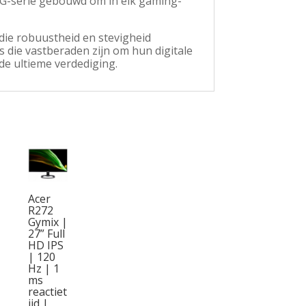
MAG-serie gebouwd om in elk gaming-
 die robuustheid en stevigheid
s die vastberaden zijn om hun digitale
de ultieme verdediging.
Acer
R272
Gymix |
27” Full
HD IPS
| 120
Hz | 1
ms
reactiet
ijd |