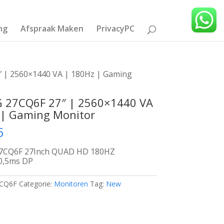
ng
Afspraak Maken
PrivacyPC
 | 2560×1440 VA | 180Hz | Gaming
 27CQ6F 27″ | 2560×1440 VA
 | Gaming Monitor
5
7CQ6F 27Inch QUAD HD 180HZ
0,5ms DP
CQ6F
Categorie:
Monitoren
Tag:
New