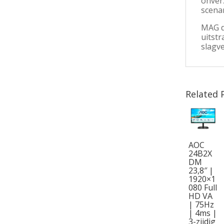
onver
scena
MAG dr
uitstr
slagve
Related 
AOC
24B2X
DM
23,8″ |
1920×1
080 Full
HD VA
| 75Hz
| 4ms |
3-zijdig