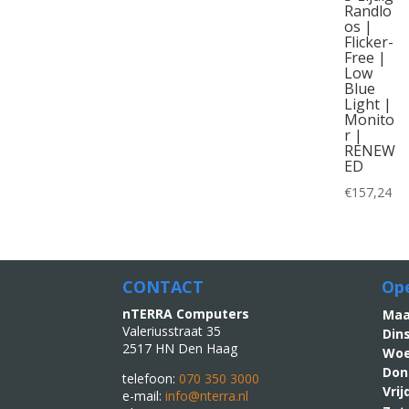
Randlo
os |
Flicker-
Free |
Low
Blue
Light |
Monito
r |
RENEW
ED
€
157,24
CONTACT
Ope
nTERRA Computers
M
Valeriusstraat 35
Din
2517 HN Den Haag
Woe
Don
telefoon:
070 350 3000
Vri
e-mail:
info@nterra.nl