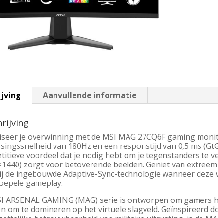
ijving
Aanvullende informatie
rijving
liseer je overwinning met de MSI MAG 27CQ6F gaming monit
singssnelheid van 180Hz en een responstijd van 0,5 ms (GtG
titieve voordeel dat je nodig hebt om je tegenstanders te 
×1440) zorgt voor betoverende beelden. Geniet van extreem 
ij de ingebouwde Adaptive-Sync-technologie wanneer deze 
soepele gameplay.
I ARSENAL GAMING (MAG) serie is ontworpen om gamers het
n om te domineren op het virtuele slagveld. Geïnspireerd 