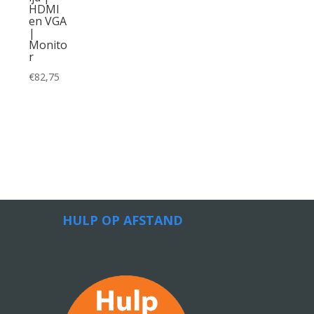
HDMI
en VGA
|
Monito
r
€
82,75
HULP OP AFSTAND