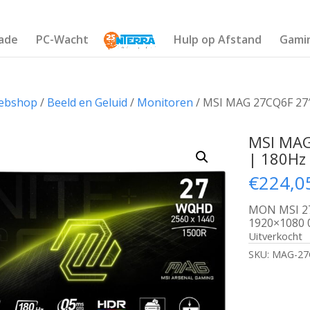
ade
PC-Wacht
Hulp op Afstand
Gami
ebshop
/
Beeld en Geluid
/
Monitoren
/ MSI MAG 27CQ6F 27″
MSI MAG
| 180Hz
€
224,0
MON MSI 2
1920×1080 
Uitverkocht
SKU:
MAG-27