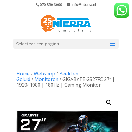
070 350 3000
info@nterra.nl
Selecteer een pagina
Home
/
Webshop
/
Beeld en
Geluid
/
Monitoren
/ GIGABYTE GS27FC 27″ |
1920×1080 | 180Hz | Gaming Monitor