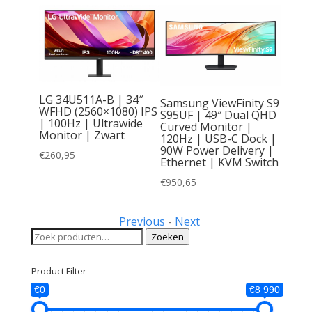
ial
l HD
HDMI |
LG 34U511A-B | 34″
Samsung ViewFinity S9
WFHD (2560×1080) IPS
S95UF | 49″ Dual QHD
| 100Hz | Ultrawide
Curved Monitor |
Monitor | Zwart
120Hz | USB-C Dock |
90W Power Delivery |
€
260,95
Ethernet | KVM Switch
€
950,65
Previous
-
Next
Zoeken
Zoeken
naar:
Product Filter
€0
€8 990