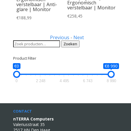
Ergonomisch
) |
verstelbaar | Anti-
verstelbaar | Monitor
DMI +
glare | Monitor
VESA
€
258,45
€
188,99
Previous
-
Next
Zoeken
Zoeken
naar:
Product Filter
€0
€8 990
0
2 248
4 495
6 743
8 990
CONTACT
nTERRA Computers
Valeriusstraat 35
2517 HN Den Haag