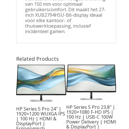
van 150 mm voor optimaal
gebruikerscomfort. Dit maakt het 27-
inch XUB2794HSU-B6-display ideaal
voor elke kantoor- of
thuiswerktoepassing, inclusief
incidenteel gamen.
Related Products
HP Series 5 Pro 23,8″ |
HP Series 5 Pro 24″ |
1920×1080 F-HD IPS |
1920×1200 WUXGA IPS
100 Hz | USB-C 100W
| 100 Hz | HDMI &
Power Delivery | HDMI
2 |
DisplayPort |
& DisplayPort |
A
Ergonomisch