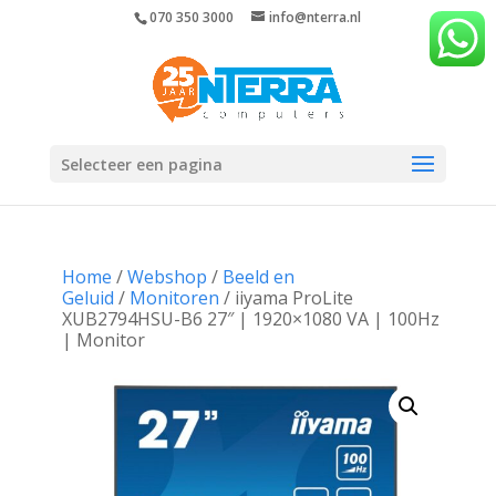
070 350 3000
info@nterra.nl
Selecteer een pagina
Home
/
Webshop
/
Beeld en
Geluid
/
Monitoren
/ iiyama ProLite
XUB2794HSU-B6 27″ | 1920×1080 VA | 100Hz
| Monitor