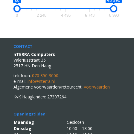
€0
€8 990
0
2 248
4 495
6 743
8 990
CONTACT
nTERRA Computers
Valeriusstraat 35
2517 HN Den Haag
telefoon:
070 350 3000
e-mail:
info@nterra.nl
Algemene voorwaarden/retourecht:
Voorwaarden
KvK Haaglanden: 27307264
Openingstijden:
Maandag
Gesloten
Dinsdag
10:00 – 18:00