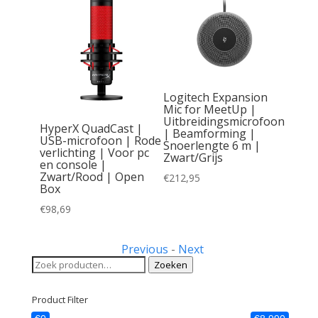
Mic Pod
Logitech Expansion
Mic for MeetUp |
 |
Uitbreidingsmicrofoon
HyperX QuadCast |
| Beamforming |
dio
USB-microfoon | Rode
Snoerlengte 6 m |
verlichting | Voor pc
Zwart/Grijs
en console |
Zwart/Rood | Open
€
212,95
Box
€
98,69
Previous
-
Next
Zoeken
Zoeken
naar:
Product Filter