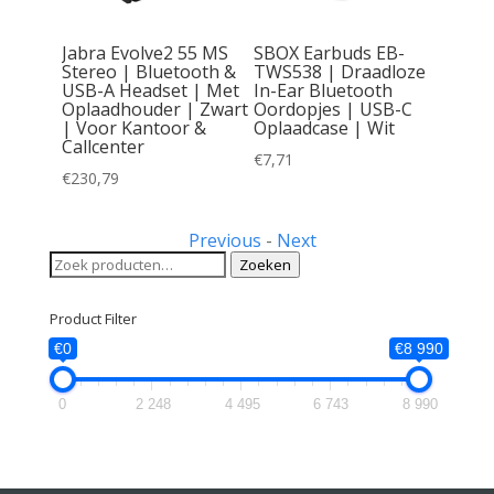
 In-Ear
Jabra Evolve2 55 MS
SBOX Earbuds EB-
mm
Stereo | Bluetooth &
TWS538 | Draadloze
t
USB-A Headset | Met
In-Ear Bluetooth
Oplaadhouder | Zwart
Oordopjes | USB-C
| Voor Kantoor &
Oplaadcase | Wit
Callcenter
€
7,71
€
230,79
Previous
-
Next
Zoeken
Zoeken
naar:
Product Filter
€0
€8 990
0
2 248
4 495
6 743
8 990