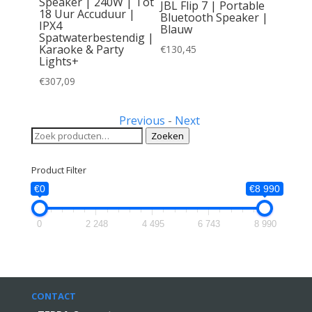
Speaker | 240W | Tot
JBL Flip 7 | Portable
BT-876
18 Uur Accuduur |
Bluetooth Speaker |
gbare
IPX4
Blauw
ker |
Spatwaterbestendig |
Karaoke & Party
€
130,45
| RGB
Lights+
€
307,09
Previous
-
Next
Zoeken
Zoeken
naar:
Product Filter
€0
€8 990
0
2 248
4 495
6 743
8 990
CONTACT