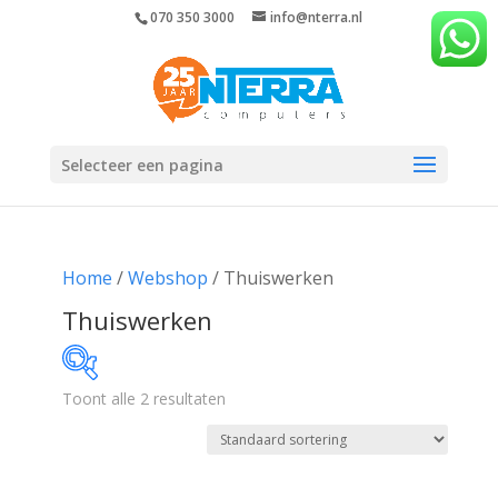
070 350 3000
info@nterra.nl
Selecteer een pagina
Home
/
Webshop
/ Thuiswerken
Thuiswerken
Toont alle 2 resultaten
€49
€99
49
62
74
87
99