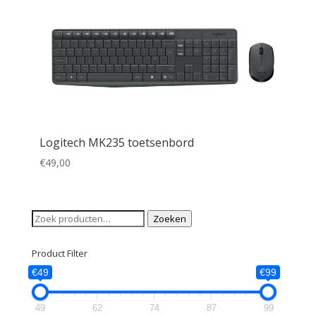
Logitech MK235 toetsenbord
€
49,00
Zoeken
Zoeken
naar:
Product Filter
€49
€99
49
62
74
87
99