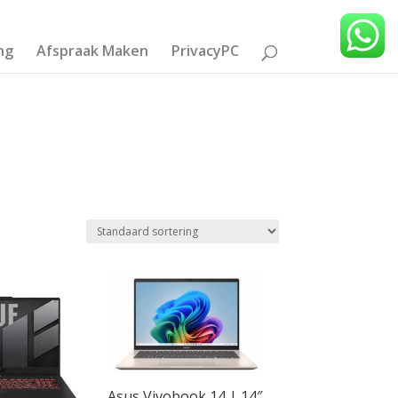
ng
Afspraak Maken
PrivacyPC
Product Beeldschermdiagonaal
10.5
(1)
14
(29)
15.6
(42)
17.3
(10)
Asus Vivobook 14 | 14″