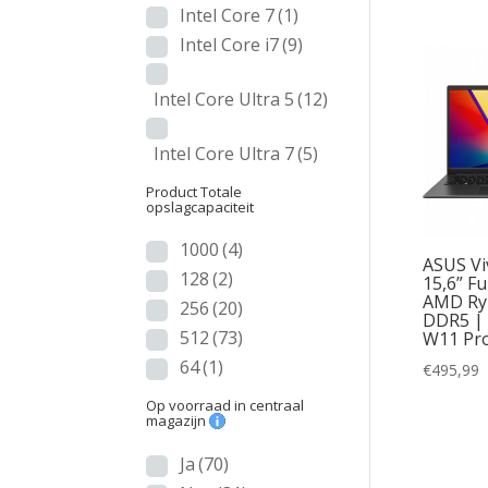
Intel Core 7
(1)
Intel Core i7
(9)
Intel Core Ultra 5
(12)
Intel Core Ultra 7
(5)
Product Totale
opslagcapaciteit
1000
(4)
ASUS Vi
128
(2)
15,6” Fu
AMD Ryz
256
(20)
DDR5 |
512
(73)
W11 Pr
64
(1)
€
495,99
Op voorraad in centraal
magazijn
Ja
(70)