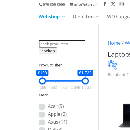
070 350 3000
info@nterra.nl
Webshop
Diensten
W10-upgr
Zoeken
Home
/
W
naar:
Zoeken
Laptop
Product Filter
€199
€1 732
Resultaat 1
€199
199
582
966
1 349
1 732
199
Merk
Acer
(5)
Apple
(2)
Asus
(11)
Dell
(4)