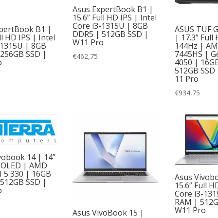
HP
(29)
Asus ExpertBook B1 |
15.6” Full HD IPS | Intel
Core i3-1315U | 8GB
Lenovo
(10)
pertBook B1 |
ASUS TUF G
DDR5 | 512GB SSD |
ll HD IPS | Intel
| 17.3” Full
Intern geheugen
Product Processorfamilie
W11 Pro
-1315U | 8GB
144Hz | AM
MSI
(1)
 256GB SSD |
7445HS | G
€
462,75
(65)
AMD Ryzen 3
(6)
o
4050 | 16G
512GB SSD 
11 Pro
1)
AMD Ryzen 5
(11)
€
934,75
30)
AMD Ryzen 7
(6)
(3)
Intel Celeron
(3)
Intel Core i3
(10)
Intel Core i5
(23)
vobook 14 | 14”
OLED | AMD
aad in centraal magazijn
Intel i3
(1)
I 5 330 | 16GB
Asus Vivob
 512GB SSD |
15.6” Full H
(70)
Intel i5
(2)
o
Core i3-13
RAM | 512G
e
(31)
Intel Pentium
(1)
W11 Pro
Asus VivoBook 15 |