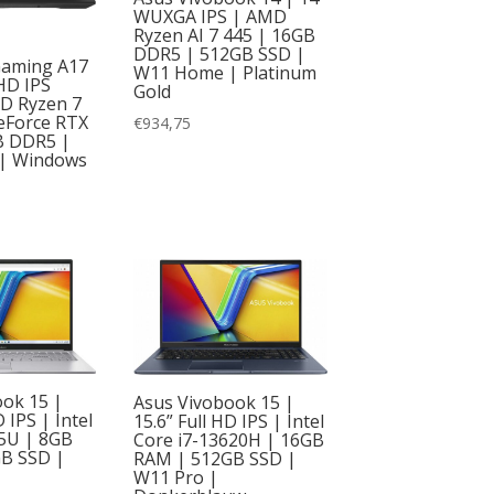
WUXGA IPS | AMD
15.3
(1)
Ryzen AI 7 445 | 16GB
DDR5 | 512GB SSD |
16
(16)
aming A17
W11 Home | Platinum
 HD IPS
Gold
Product Totale opslagcapaciteit
D Ryzen 7
16.1
(1)
eForce RTX
€
934,75
1000
(4)
B DDR5 |
| Windows
128
(2)
256
(20)
512
(73)
64
(1)
ook 15 |
Asus Vivobook 15 |
D IPS | Intel
15.6” Full HD IPS | Intel
15U | 8GB
Core i7-13620H | 16GB
B SSD |
RAM | 512GB SSD |
W11 Pro |