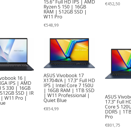
15.6″ Full HD IPS | AMD
€
452,50
AMD Ryzen AI 5
(1)
Ryzen 5 150 | 16GB
RAM | 512GB SSD |
W11 Pro
AMD Ryzen AI 7
(1)
€
548,99
Intel Core 3
(2)
Intel Core 5
(9)
Intel Core 7
(1)
Intel Core i7
(9)
Intel Core Ultra 5
(12)
ASUS Vivobook 17
vobook 16 |
X1704VA | 17.3” Full HD
XGA IPS | AMD
Intel Core Ultra 7
(5)
IPS | Intel Core 7 150U
I 5 330 | 16GB
| 16GB RAM | 1TB SSD
512GB SSD | IR
| W11 Professional |
ASUS Vivob
| W11 Pro |
Quiet Blue
17.3” Full H
lue
Core 5 120
€
854,99
DDR5 | 1TB
Pro
€
801,75