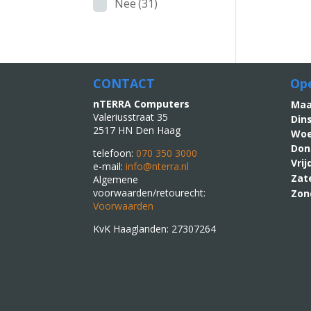
Nee
(31)
CONTACT
Ope
nTERRA Computers
M
Valeriusstraat 35
Din
2517 HN Den Haag
Woe
Don
telefoon:
070 350 3000
Vri
e-mail:
info@nterra.nl
Zat
Algemene
voorwaarden/retourecht:
Zon
Voorwaarden
KvK Haaglanden: 27307264