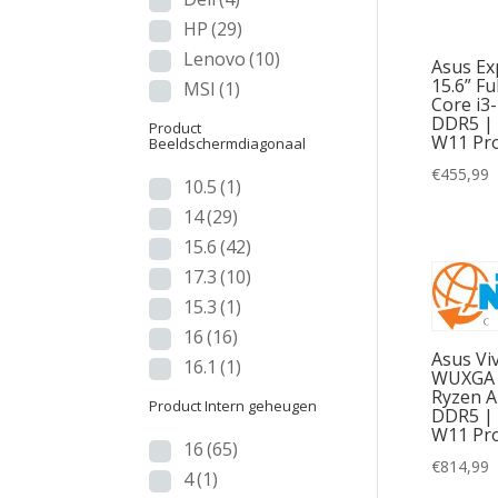
HP
(29)
Lenovo
(10)
Asus Ex
15.6” Fu
MSI
(1)
Product 
Core i3
DDR5 |
Product
16
W11 Pr
Beeldschermdiagonaal
€
455,99
4
(
10.5
(1)
14
(29)
8
(
15.6
(42)
24
17.3
(10)
15.3
(1)
16
(16)
Asus Vi
16.1
(1)
WUXGA 
Op voorr
Ryzen A
Product Intern geheugen
DDR5 |
Ja
W11 Pr
16
(65)
€
814,99
Ne
4
(1)