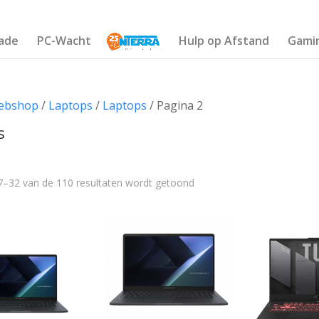
ade
PC-Wacht
Hulp op Afstand
Gami
ebshop
/
Laptops
/
Laptops
/ Pagina 2
s
7–32 van de 110 resultaten wordt getoond
Merk
€1 732
Acer
(5)
582
966
1 349
1 732
Apple
(2)
Asus
(11)
Dell
(4)