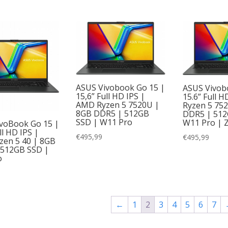
ASUS Vivobook Go 15 |
ASUS Vivob
15,6” Full HD IPS |
15.6” Full 
AMD Ryzen 5 7520U |
Ryzen 5 75
8GB DDR5 | 512GB
DDR5 | 512
SSD | W11 Pro
W11 Pro | 
voBook Go 15 |
ll HD IPS |
€
495,99
€
495,99
en 5 40 | 8GB
 512GB SSD |
o
←
1
2
3
4
5
6
7