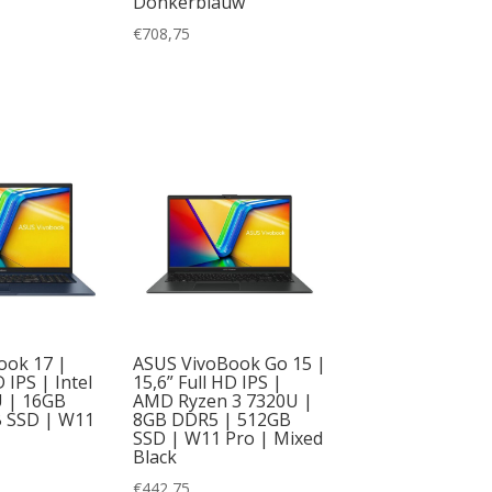
Donkerblauw
€
708,75
ook 17 |
ASUS VivoBook Go 15 |
D IPS | Intel
15,6” Full HD IPS |
U | 16GB
AMD Ryzen 3 7320U |
 SSD | W11
8GB DDR5 | 512GB
SSD | W11 Pro | Mixed
Black
€
442,75