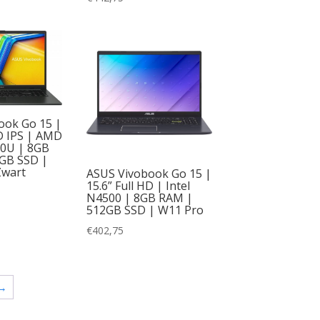
ook Go 15 |
HD IPS | AMD
20U | 8GB
GB SSD |
Zwart
ASUS Vivobook Go 15 |
15.6” Full HD | Intel
N4500 | 8GB RAM |
512GB SSD | W11 Pro
€
402,75
→