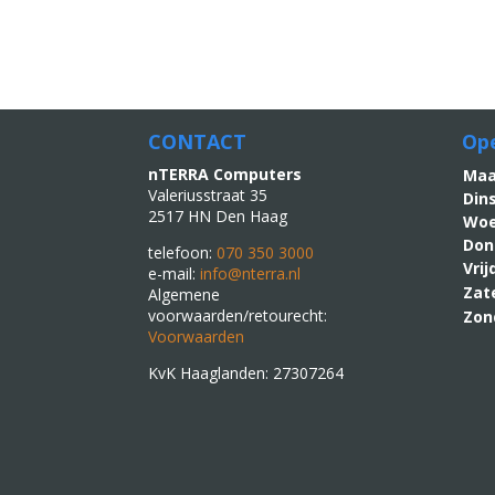
CONTACT
Ope
nTERRA Computers
M
Valeriusstraat 35
Din
2517 HN Den Haag
Woe
Don
telefoon:
070 350 3000
Vri
e-mail:
info@nterra.nl
Zat
Algemene
voorwaarden/retourecht:
Zon
Voorwaarden
KvK Haaglanden: 27307264