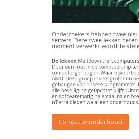
Onderzoekers hebben twee nieuwe
servers. Deze twee lekken heten
moment verwerkt wordt te stel
De lekken
Meltdown treft computers e
Door een fout in de computerchip te m
computergeheugen. Waar bijvoorbeeld 
AMD. Deze groep is veel groter en be
geheugen van andere programma’s.
alle beveiliging geüpdatet blijft. U
en softwarematig helemaal na en bre
nTerra bieden we al een onderhoudsb
Computeronderhoud