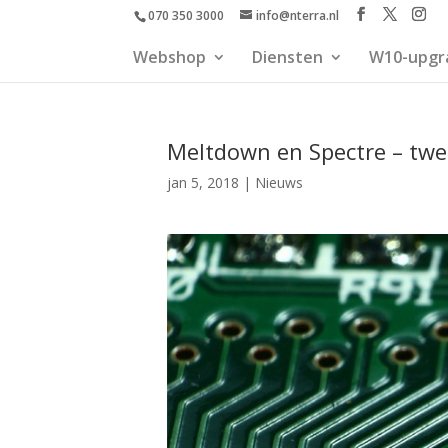
070 350 3000
info@nterra.nl
Webshop
Diensten
W10-upgr
Meltdown en Spectre – twe
jan 5, 2018
|
Nieuws