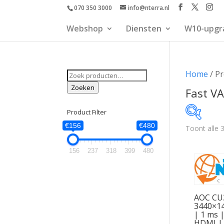
070 350 3000
info@nterra.nl
Webshop
Diensten
W10-upgr
Zoeken
Home
/ Pr
naar:
Zoeken
Fast VA
Product Filter
€156
€480
Toont alle 3
€156
156
237
318
399
480
156
AOC CU3
3440×14
| 1 ms 
HDMI |