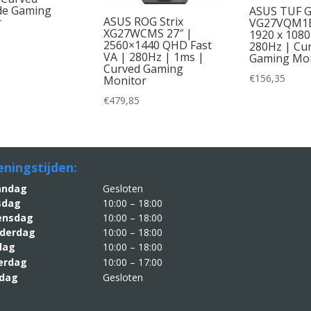
de Gaming
ASUS TUF 
ASUS ROG Strix
r
VG27VQM1B-
XG27WCMS 27″ |
1920 x 1080
2560×1440 QHD Fast
280Hz | Cu
VA | 280Hz | 1ms |
Gaming Mon
Curved Gaming
€
156,35
Monitor
€
479,85
ningstijden:
aandag
Gesloten
sdag
10:00 – 18:00
nsdag
10:00 – 18:00
derdag
10:00 – 18:00
jdag
10:00 – 18:00
erdag
10:00 – 17:00
dag
Gesloten