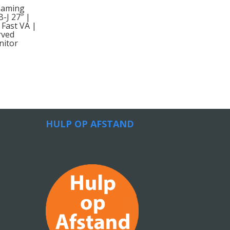
Gaming
J 27″ |
 Fast VA |
rved
itor
HULP OP AFSTAND