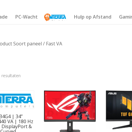
ade
PC-Wacht
Hulp op Afstand
Gami
oduct Soort paneel / Fast VA
 resultaten
€480
237
318
399
480
4G4 | 34”
40 VA | 180 Hz
| DisplayPort &
 Curved