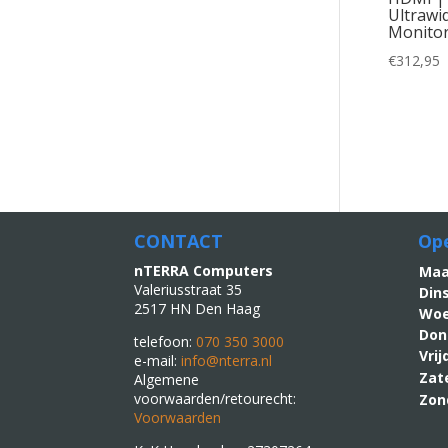
Ultrawi
Monito
€
312,95
CONTACT
Ope
nTERRA Computers
M
Valeriusstraat 35
Din
2517 HN Den Haag
Woe
Don
telefoon:
070 350 3000
Vri
e-mail:
info@nterra.nl
Zat
Algemene
voorwaarden/retourecht:
Zon
Voorwaarden