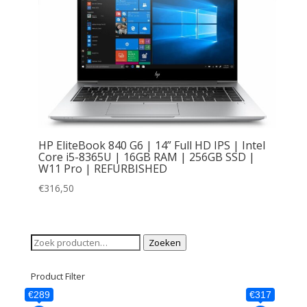
HP EliteBook 840 G6 | 14” Full HD IPS | Intel
Core i5-8365U | 16GB RAM | 256GB SSD |
W11 Pro | REFURBISHED
€
316,50
Zoeken
Zoeken
naar:
Product Filter
€289
€317