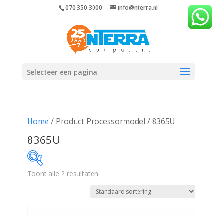
070 350 3000
info@nterra.nl
Selecteer een pagina
Home
/ Product Processormodel / 8365U
8365U
Toont alle 2 resultaten
€289
€317
289
296
303
310
317