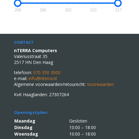
289
296
303
310
317
CONTACT
nTERRA Computers
Valeriusstraat 35
2517 HN Den Haag
telefoon:
070 350 3000
e-mail:
info@nterra.nl
Algemene voorwaarden/retourecht:
Voorwaarden
KvK Haaglanden: 27307264
Openingstijden:
Maandag
Gesloten
Dinsdag
10:00 – 18:00
Woensdag
10:00 – 18:00