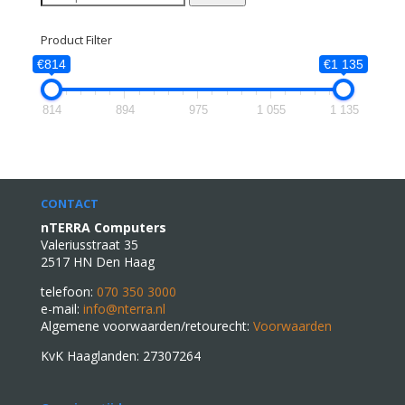
naar:
Product Filter
€814
€1 135
814
894
975
1 055
1 135
CONTACT
nTERRA Computers
Valeriusstraat 35
2517 HN Den Haag
telefoon:
070 350 3000
e-mail:
info@nterra.nl
Algemene voorwaarden/retourecht:
Voorwaarden
KvK Haaglanden: 27307264