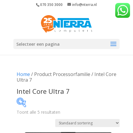
070 350 3000
info@nterra.nl
Selecteer een pagina
Home
/ Product Processorfamilie / Intel Core
Ultra 7
Intel Core Ultra 7
Toont alle 5 resultaten
€814
€1 135
814
894
975
1 055
1 135