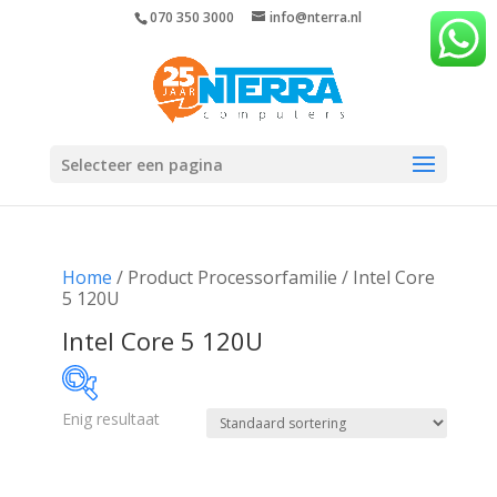
070 350 3000
info@nterra.nl
Selecteer een pagina
Home
/ Product Processorfamilie / Intel Core
5 120U
Intel Core 5 120U
Enig resultaat
€1 329
€1 330
1 329
1 329
1 330
1 330
1 330