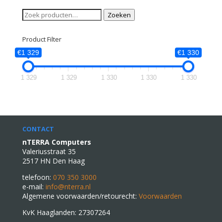
Zoeken
Zoeken
naar:
Product Filter
€1 329
€1 330
1 329
1 329
1 330
1 330
1 330
CONTACT
nTERRA Computers
Valeriusstraat 35
2517 HN Den Haag
telefoon:
070 350 3000
e-mail:
info@nterra.nl
Algemene voorwaarden/retourecht:
Voorwaarden
KvK Haaglanden: 27307264