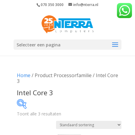
070 350 3000
info@nterra.nl
Selecteer een pagina
Home
/ Product Processorfamilie / Intel Core
3
Intel Core 3
Toont alle 3 resultaten
€495
€1 209
495
674
852
1 031
1 209