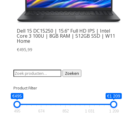
Dell 15 DC15250 | 15.6” Full HD IPS | Intel
Core 3 100U | 8GB RAM | 512GB SSD | W11
Home
€
495,99
Zoeken
Zoeken
naar:
Product Filter
€495
€1 209
495
674
852
1 031
1 209