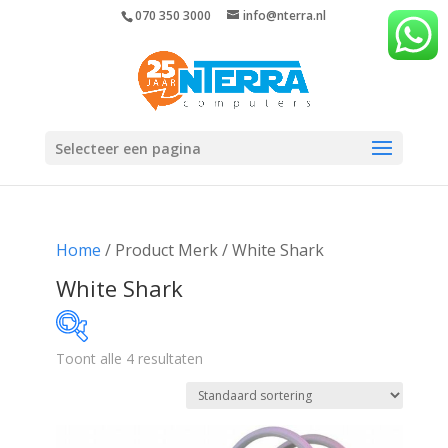
070 350 3000
info@nterra.nl
Selecteer een pagina
Home
/ Product Merk / White Shark
White Shark
Toont alle 4 resultaten
€11
€18
11
13
15
16
18