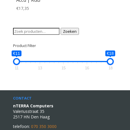
Accu | RGB
€
17,35
Zoeken
Zoeken
naar:
Product Filter
€11
€18
11
13
15
16
18
CONTACT
nTERRA Computers
Valeriusstraat 35
2517 HN Den Haag
telefoon:
070 350 3000