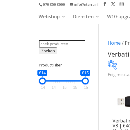
070 350 3000
info@nterra.nl
Webshop
Diensten
W10-upgr
Zoeken
Home
/ Pr
naar:
Zoeken
Verbat
Product Filter
€14
€15
Enig resulta
€14
14
14
15
15
15
14
Verbati
V3 | 64