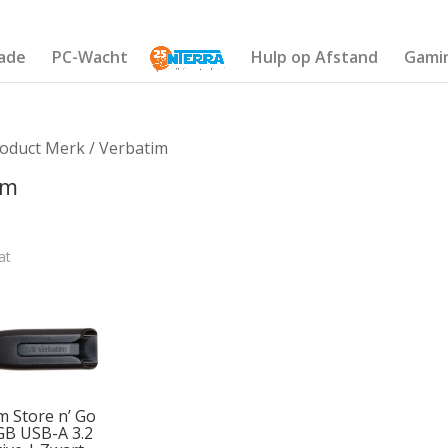
ade
PC-Wacht
Hulp op Afstand
Gami
oduct Merk / Verbatim
im
at
€15
14
15
15
15
m Store n’ Go
GB USB-A 3.2