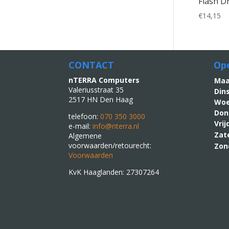
Flash D
€
14,15
CONTACT
Ope
nTERRA Computers
M
Valeriusstraat 35
Din
2517 HN Den Haag
Woe
Don
telefoon:
070 350 3000
Vri
e-mail:
info@nterra.nl
Zat
Algemene
voorwaarden/retourecht:
Zon
Voorwaarden
KvK Haaglanden: 27307264