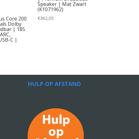
Speaker | Mat Zwart
(K1071962)
€
362,05
xus Core 200
aals Dolby
dbar | 185
ARC,
USB-C |
HULP OP AFSTAND