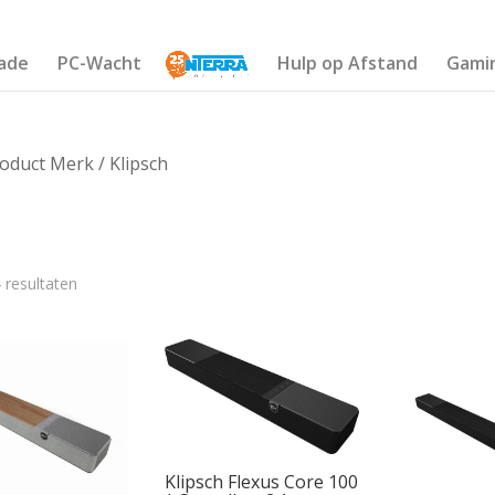
ade
PC-Wacht
Hulp op Afstand
Gami
oduct Merk / Klipsch
 resultaten
€502
397
432
467
502
Klipsch Flexus Core 100