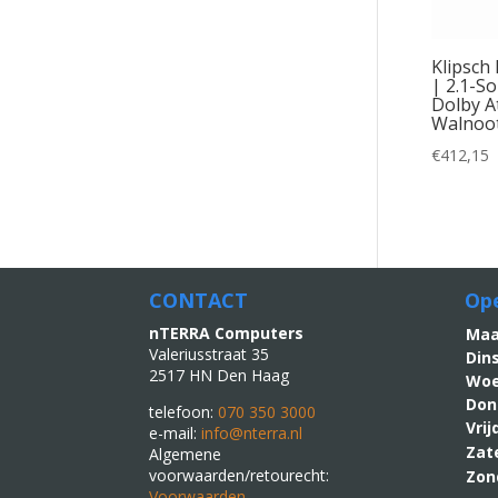
Klipsch
| 2.1-S
Dolby A
Walnoot
€
412,15
CONTACT
Ope
nTERRA Computers
M
Valeriusstraat 35
Din
2517 HN Den Haag
Woe
Don
telefoon:
070 350 3000
Vri
e-mail:
info@nterra.nl
Zat
Algemene
voorwaarden/retourecht:
Zon
Voorwaarden