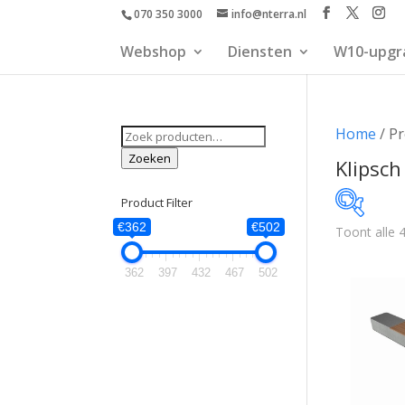
070 350 3000
info@nterra.nl
Webshop
Diensten
W10-upgr
Zoeken
Home
/ Pr
naar:
Zoeken
Klipsch
Product Filter
€362
€502
Toont alle 4
€362
362
397
432
467
502
362