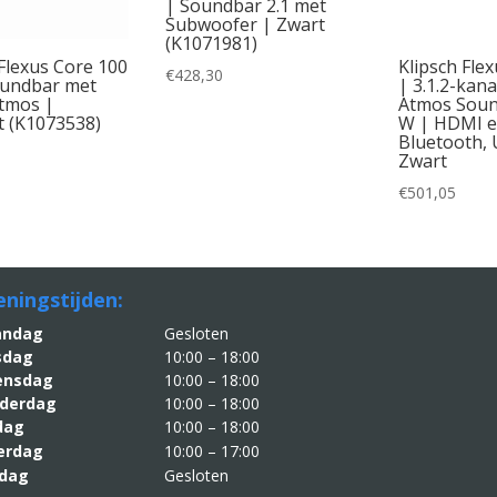
| Soundbar 2.1 met
Subwoofer | Zwart
(K1071981)
 Flexus Core 100
Klipsch Fle
€
428,30
oundbar met
| 3.1.2-kan
tmos |
Atmos Soun
 (K1073538)
W | HDMI e
Bluetooth, 
Zwart
€
501,05
ningstijden:
aandag
Gesloten
sdag
10:00 – 18:00
nsdag
10:00 – 18:00
derdag
10:00 – 18:00
jdag
10:00 – 18:00
erdag
10:00 – 17:00
dag
Gesloten