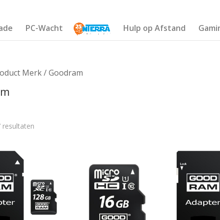
ade
PC-Wacht
Hulp op Afstand
Gami
roduct Merk / Goodram
am
 resultaten
€23
10
15
19
23