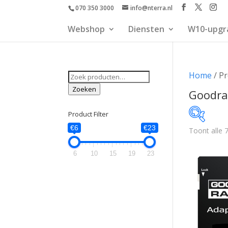
070 350 3000
info@nterra.nl
Webshop
Diensten
W10-upgr
Zoeken
Home
/ P
naar:
Zoeken
Goodr
Product Filter
€6
€23
Toont alle 7
€6
6
10
15
19
23
6