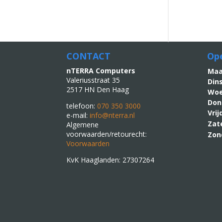
CONTACT
Ope
nTERRA Computers
M
Valeriusstraat 35
Din
2517 HN Den Haag
Woe
Don
telefoon:
070 350 3000
Vri
e-mail:
info@nterra.nl
Zat
Algemene
voorwaarden/retourecht:
Zon
Voorwaarden
KvK Haaglanden: 27307264