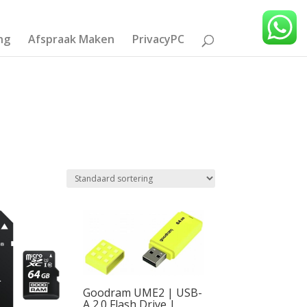
ng
Afspraak Maken
PrivacyPC
Goodram UME2 | USB-
A 2.0 Flash Drive |