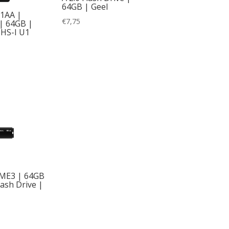
64GB | Geel
1AA |
€
7,75
| 64GB |
UHS-I U1
ME3 | 64GB
lash Drive |