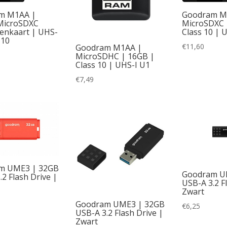
m M1AA |
Goodram M
MicroSDXC
MicroSDXC 
enkaart | UHS-
Class 10 | 
 10
€
11,60
Goodram M1AA |
MicroSDHC | 16GB |
Class 10 | UHS-I U1
€
7,49
m UME3 | 32GB
Goodram U
2 Flash Drive |
USB-A 3.2 F
Zwart
Goodram UME3 | 32GB
€
6,25
USB-A 3.2 Flash Drive |
Zwart