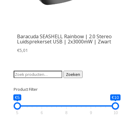
Baracuda SEASHELL Rainbow | 2.0 Stereo
Luidsprekerset USB | 2x3000mW | Zwart
€
5,01
Zoeken
Zoeken
naar:
Product Filter
€5
€10
5
6
8
9
10