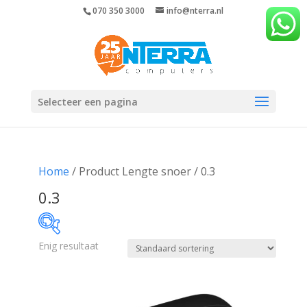
070 350 3000
info@nterra.nl
Selecteer een pagina
Home
/ Product Lengte snoer / 0.3
0.3
Enig resultaat
€311
€312
311
311
312
312
312