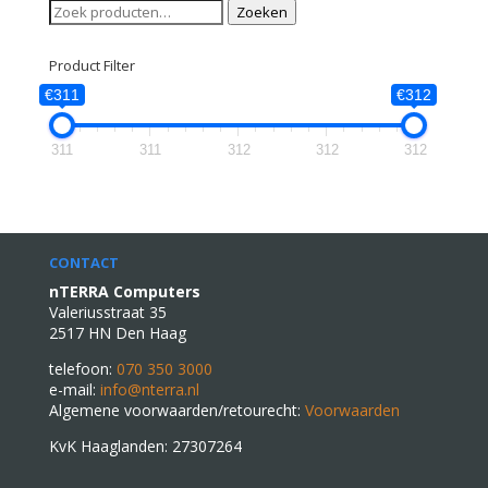
Zoeken
Zoeken
naar:
Product Filter
€311
€312
311
311
312
312
312
CONTACT
nTERRA Computers
Valeriusstraat 35
2517 HN Den Haag
telefoon:
070 350 3000
e-mail:
info@nterra.nl
Algemene voorwaarden/retourecht:
Voorwaarden
KvK Haaglanden: 27307264