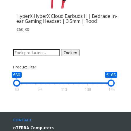
HyperX HyperX Cloud Earbuds II | Bedrade In-
ear Gaming Headset | 3.5mm | Rood
€
60,80
Zoeken
Zoeken
naar:
Product Filter
€60
€165
60
86
113
139
165
CONTACT
nTERRA Computers