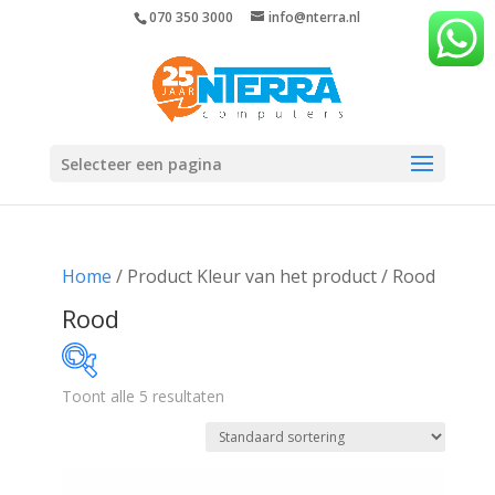
070 350 3000
info@nterra.nl
Selecteer een pagina
Home
/ Product Kleur van het product / Rood
Rood
Toont alle 5 resultaten
€60
€165
60
86
113
139
165