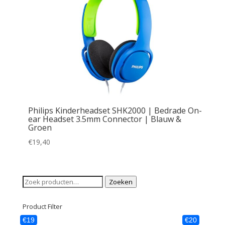
Philips Kinderheadset SHK2000 | Bedrade On-
ear Headset 3.5mm Connector | Blauw &
Groen
€
19,40
Zoeken
Zoeken
naar:
Product Filter
€19
€20