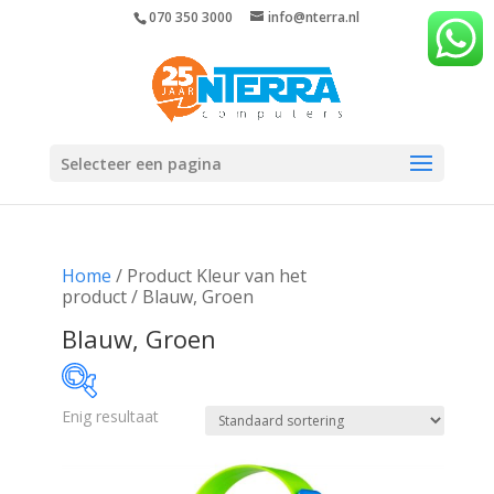
070 350 3000
info@nterra.nl
Selecteer een pagina
Home
/ Product Kleur van het
product / Blauw, Groen
Blauw, Groen
Enig resultaat
€19
€20
19
19
20
20
20