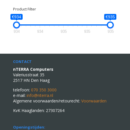
Product Filter
€934
€935
934
934
935
935
935
CONTACT
nTERRA Computers
Valeriusstraat 35
2517 HN Den Haag
telefoon:
070 350 3000
e-mail:
info@nterra.nl
Algemene voorwaarden/retourecht:
Voorwaarden
KvK Haaglanden: 27307264
Openingstijden: