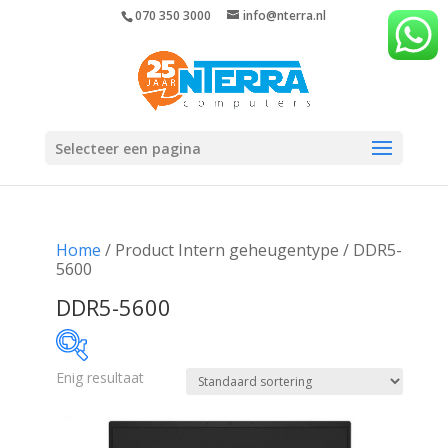
070 350 3000
info@nterra.nl
Selecteer een pagina
Home
/ Product Intern geheugentype / DDR5-
5600
DDR5-5600
Enig resultaat
€934
€935
934
934
935
935
935