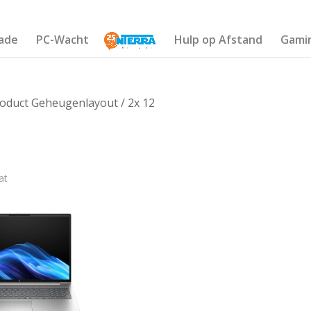
ade
PC-Wacht
Hulp op Afstand
Gami
oduct Geheugenlayout / 2x 12
at
€1 002
1 001
1 002
1 002
1 002