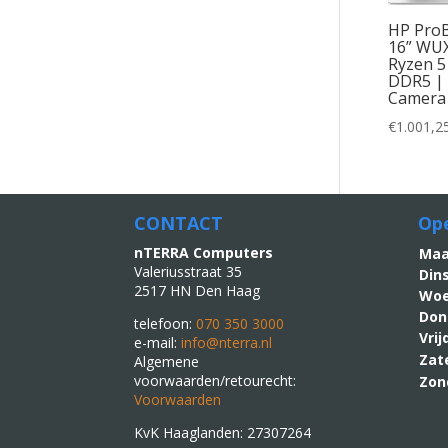
HP ProB
16” WU
Ryzen 5
DDR5 | 
Camera
€
1.001,2
CONTACT
Ope
nTERRA Computers
M
Valeriusstraat 35
Din
2517 HN Den Haag
Woe
Don
telefoon:
070 350 3000
Vri
e-mail:
info@nterra.nl
Zat
Algemene
voorwaarden/retourecht:
Zon
Voorwaarden
KvK Haaglanden: 27307264