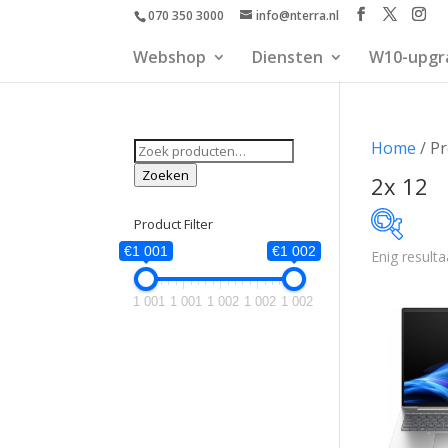
070 350 3000
info@nterra.nl
Webshop
Diensten
W10-upgr
Zoeken
Home
/ Pr
naar:
Zoeken
2x 12
Product Filter
€1 001
€1 002
Enig resulta
€1 001
1 001
1 001
1 002
1 002
1 002
1 001