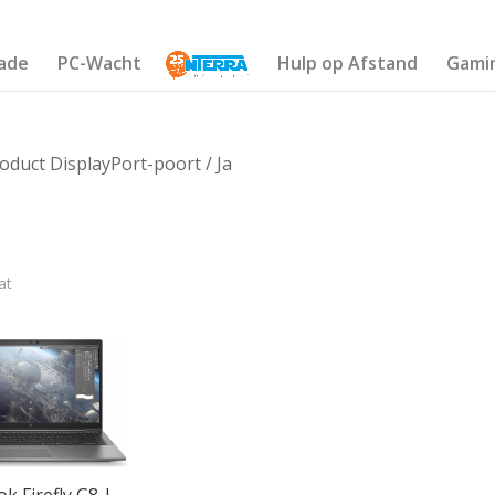
ade
PC-Wacht
Hulp op Afstand
Gami
oduct DisplayPort-poort / Ja
at
€402
401
402
402
402
k Firefly G8 |