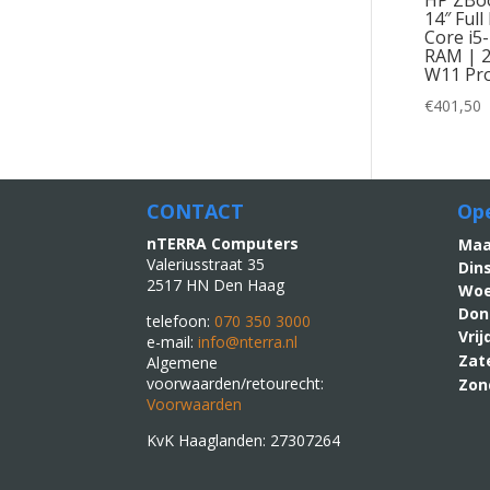
14″ Full
Core i5
RAM | 
W11 Pro
€
401,50
CONTACT
Ope
nTERRA Computers
M
Valeriusstraat 35
Din
2517 HN Den Haag
Woe
Don
telefoon:
070 350 3000
Vri
e-mail:
info@nterra.nl
Zat
Algemene
voorwaarden/retourecht:
Zon
Voorwaarden
KvK Haaglanden: 27307264