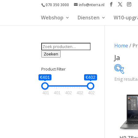
070 350 3000
info@nterra.nl
Webshop
Diensten
W10-upgr
Zoeken
Home
/ Pr
naar:
Zoeken
Ja
Product Filter
€401
€402
Enig resulta
€401
401
401
402
402
402
401
HP ZBoo