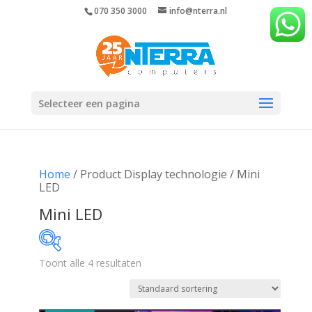
070 350 3000
info@nterra.nl
Selecteer een pagina
Home
/ Product Display technologie / Mini
LED
Mini LED
Toont alle 4 resultaten
€678
€4 153
678
1 547
2 416
3 284
4 153