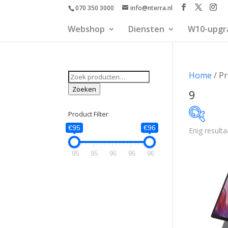
070 350 3000
info@nterra.nl
Webshop
Diensten
W10-upgr
Zoeken
Home
/ Pr
naar:
Zoeken
9
Product Filter
€95
€96
Enig resulta
€95
95
95
96
96
96
95