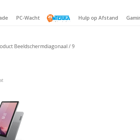
ade
PC-Wacht
Hulp op Afstand
Gami
oduct Beeldschermdiagonaal / 9
at
€96
95
96
96
96