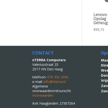
Lenovo
Opslag 
Geheuge
€
95,15
CONTACT
Ope
nTERRA Computers
M
Valeriusstraat 35
Din
2517 HN Den Haag
Woe
Don
telefoon:
070 350 3000
Vri
e-mail:
info@nterra.nl
Zat
Algemene
voorwaarden/retourecht:
Zon
Voorwaarden
KvK Haaglanden: 27307264