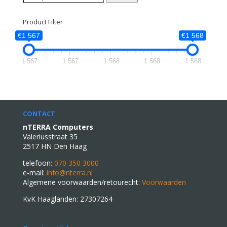
naar:
Product Filter
€1 567
€1 568
1 567
1 567
1 568
1 568
1 568
CONTACT
nTERRA Computers
Valeriusstraat 35
2517 HN Den Haag
telefoon:
070 350 3000
e-mail:
info@nterra.nl
Algemene voorwaarden/retourecht:
Voorwaarden
KvK Haaglanden: 27307264