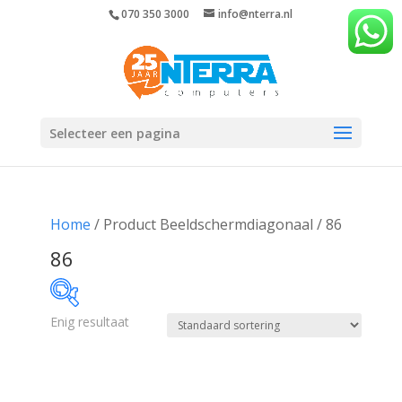
070 350 3000
info@nterra.nl
Selecteer een pagina
Home
/ Product Beeldschermdiagonaal / 86
86
Enig resultaat
€1 567
€1 568
1 567
1 567
1 568
1 568
1 568