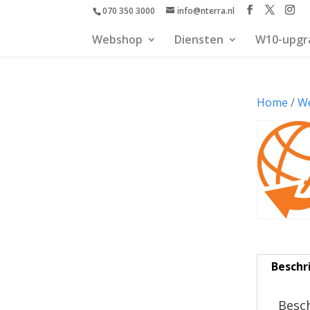
070 350 3000
info@nterra.nl
Webshop
Diensten
W10-upgr
Home
/
W
Beschr
Besch