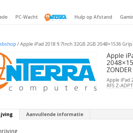
ade
PC-Wacht
Hulp op Afstand
Gami
ebshop
/ Apple iPad 2018 9.7Inch 32GB 2GB 2048×1536 Gr
Apple i
2048×15
ZONDER
Apple iPad 
RFS Z-ADP
ijving
Aanvullende informatie
rijving