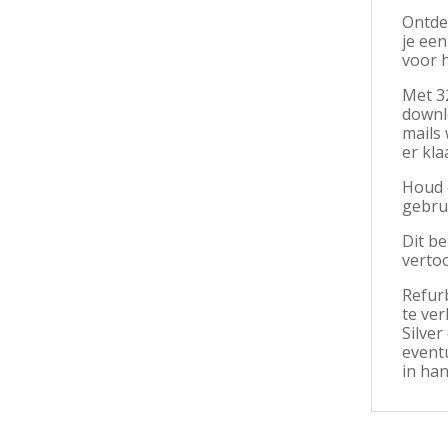
Ontdek
je ee
voor h
Met 3
downlo
mails 
er kla
Houd 
gebru
Dit be
vertoo
Refurb
te ver
Silve
event
in han