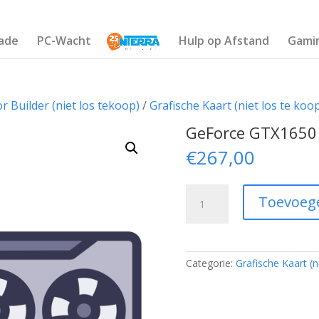
ade
PC-Wacht
Hulp op Afstand
Gami
Builder (niet los tekoop)
/
Grafische Kaart (niet los te koo
GeForce GTX1650
€
267,00
GeForce
Toevoeg
GTX1650
4GB
aantal
Categorie:
Grafische Kaart (n