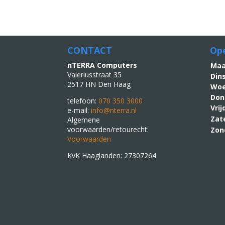
CONTACT
Ope
nTERRA Computers
M
Valeriusstraat 35
Din
2517 HN Den Haag
Woe
Don
telefoon:
070 350 3000
Vri
e-mail:
info@nterra.nl
Zat
Algemene
voorwaarden/retourecht:
Zon
Voorwaarden
KvK Haaglanden: 27307264