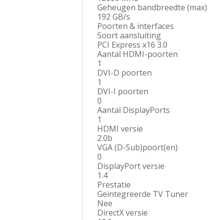
Geheugen bandbreedte (max)
192 GB/s
Poorten & interfaces
Soort aansluiting
PCI Express x16 3.0
Aantal HDMI-poorten
1
DVI-D poorten
1
DVI-I poorten
0
Aantal DisplayPorts
1
HDMI versie
2.0b
VGA (D-Sub)poort(en)
0
DisplayPort versie
1.4
Prestatie
Geïntegreerde TV Tuner
Nee
DirectX versie