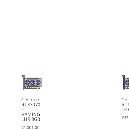
GeForce
GeF
RTX3070
RT
Ti
LH
GAMING
€
43
LHR 8GB
€
1.001,00