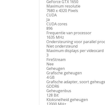
GeForce GTX 1650
Maximum resolutie
7680 x 4320 Pixels
CUDA
Ja
CUDA cores
896
Frequentie van processor
1635 MHz
Ondersteuning voor parallel pro
Niet ondersteund
Maximum displays per videocard
3
FireStream
Nee
Geheugen
Grafische geheugen
4 GB
Grafische adapter, soort geheug
GDDR6
Geheugenbus
128 Bit
Kloksnelheid geheugen
12000 MHz