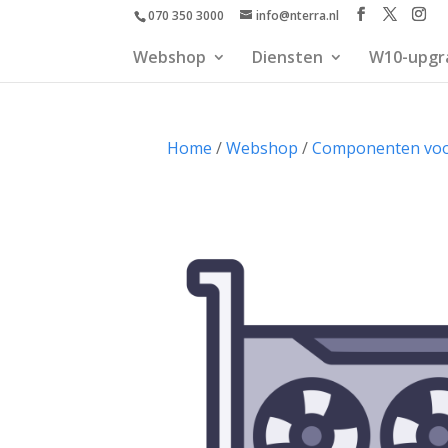
070 350 3000
info@nterra.nl
Webshop
Diensten
W10-upgr
Home
/
Webshop
/
Componenten voor 