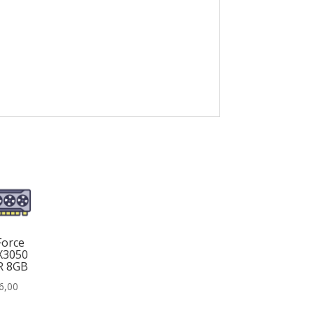
orce
X3050
R 8GB
6,00