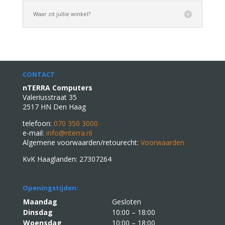
Waar zit jullie winkel?
CONTACT
nTERRA Computers
Valeriusstraat 35
2517 HN Den Haag
telefoon:
070 350 3000
e-mail:
info@nterra.nl
Algemene voorwaarden/retourecht:
Voorwaarden
KvK Haaglanden: 27307264
Openingstijden:
Maandag
Gesloten
Dinsdag
10:00 – 18:00
Woensdag
10:00 – 18:00